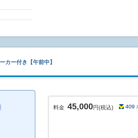
◎検査について
金属(ペアピン等)、カード類、補聴器、ピアス、
<頭部検査>
ん。
◇
頭部MRI/MRA、頸部MRA、頸動脈エコー、認
◇化粧品の種類により検査前に落として頂く場合
◇頭蓋内の脳血管・頸部血管を撮影し、動脈硬化
◇下記の項目に該当される方はMRI検査を受診す
す。また、動脈瘤を発見することで、くも膜下出
・体内電子機器または金属を挿入されている方
◇動脈硬化になりやすい頸動脈(首の血管)部分を
例)心臓ペースメーカー・除細動器・人工内耳
動脈硬化が原因となる脳疾患や心筋梗塞、大動脈
石脱着式入れ歯など
推測することができます。
・入墨をされている方(アートメイク含む)
マーカー付き【午前中】
※妊娠中や妊娠の可能性がある方はご受診できな
◎検査時間について
婦人科等の医師とご相談のうえご予約をお願いし
◇予約日:月～金曜日
◇予約時間: 次の3枠となります。
①検査10:30 → 診察13:00
②検査11:30 → 診察14:00
③検査12:30 → 診察15:00
45,000
409
料金
円(税込)
(ただし、12/30～1/3日は休み)
※こちらは、仮予約となっているため、ご希望の
す。
◇予約時間20分前までにご来院下さい。