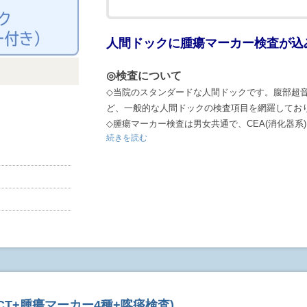
◎結果について
◇
こちらのプランは検査当日に医師による結果説明
人間ドックに腫瘍マーカー検査が込
後からとなります。
後日の結果説明を希望される
い。
◇結果報告書と撮影画像(頭部MRI・MRA頚部MRA
◎検査について
目安に発送いたします。
◇当院のスタンダードな人間ドックです。腹部超
ど、一般的な人間ドックの検査項目を網羅してお
※注意事項
◇腫瘍マーカー検査は男女共通で、CEA(消化器系)・
≪予約に関する諸注意≫
続きを読む
ます。
◇インターネットでのご予約は『仮予約』となり
また、男女がん検査として下記項目を実施いたし
ん。
〈男性〉
電話またはメールによる確認、お時間の打合せが
PSA(前立腺がん※男性のみ)
す。
〈女性)
◇随時ご予約を頂いておりますので、ご希望に沿
CA125(卵巣がん※女性のみ)をお調べいたします
下さい。
◇検査項目表をご確認ください。
◇予約後、3営業日が経過しても連絡がない場合
◎検査時間について
≪検査に関する諸注意≫
◇予約日:月～金曜日
◇検査時、カラーコンタクト、ヒートテック等の
◇予約時間:10:30
CT+腫瘍マーカー4種+喀痰検査)