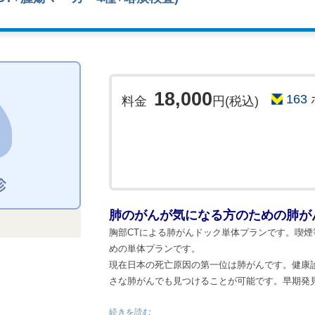
す。
(ただし、12/30～1/3日は休み)
金属(ペアピン等)、カード類、補聴器、ピアス、
※こちらは、仮予約となっているため、ご希望の
ん。
す。
◇化粧品の種類により検査前に落として頂く場合
◇予約時間20分前までにご来院下さい。
◇下記の項目に該当される方はMRI検査を受診す
・体内電子機器または金属を挿入されている方
18,000
163
料金
円(税込)
例)心臓ペースメーカー・除細動器・人工内耳
◎結果について
石脱着式入れ歯など
◇こちらのプランは医師による結果説明(診察)は
・入墨をされている方(アートメイク含む)
とCD-Rを検査日から2週間を目安に発送いたしま
※妊娠中や妊娠の可能性がある方はご受診できな
◇ご希望の方は、後日医師による直接の結果説明
婦人科等の医師とご相談のうえご予約をお願いし
です。)
◎食事制限について
肺のがんが気になる方のための肺が
◇朝食は絶食です。水、お茶は飲んでいただいて
胸部CTによる肺がんドック単体プランです。喫
※注意上事項
めの単体プランです。
現在日本の死亡原因の第一位は肺がんです。健康
≪予約に関する諸注意≫
さな肺がんでも見つけることが可能です。早期発
◇インターネットでのご予約は『仮予約』となり
ん。
64列マルチスライスCTにて短時間
続きを読む