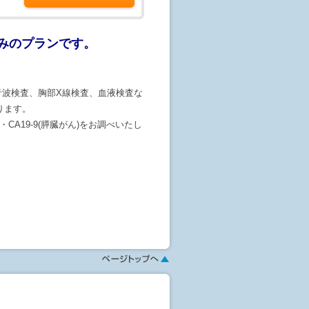
(診察)が含まれています。診察は午
みのプランです。
場合は、予約時にお申し出くださ
)をCD-Rに入れて検査日から2週間を
音波検査、胸部X線検査、血液検査な
ります。
CA19-9(膵臓がん)をお調べいたし
ます。予約はまだ確定しておりませ
ます。
行われてはじめて予約が成立しま
えない場合もございますので御了承
。
、当院までお電話ください。
機能性下着は検査前に外して頂きま