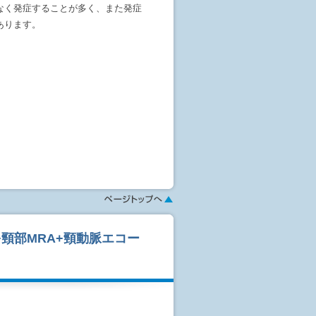
なく発症することが多く、また発症
あります。
。定期的に受診しやすい単体プラン
ださい。
します。
で細くなっている血管を発見しま
血を早期発見することができます。
+頸部MRA+頸動脈エコー
日程で検査出来ない場合がありま