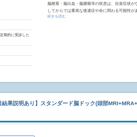
脳梗塞・脳出血・脳腫瘍等の疾患は、自覚症状が
してからでは重篤な後遺症や命に関わる可能性が
続きを読む
定期的な健診により早期発見することが大切です
ですので、お気軽に日頃の健康管理にお役立てく
定期的に受診した
◎検査について
<頭部検査>
◇
頭部MRI/MRA、頸部MRA、頸動脈エコー
を実施
◇頭蓋内の脳血管・頸部血管を撮影し、動脈硬化
す。また、動脈瘤を発見することで、くも膜下出
◎検査時間について
◇予約日:月～金
◇予約時間:9:00～16:00
結果説明あり】スタンダード脳ドック(頭部MRI+MRA
(ただし、12/30～1/3日は休み)
※こちらは、仮予約となっているため、ご希望の
す。
◇予約時間20分前までにご来院下さい。