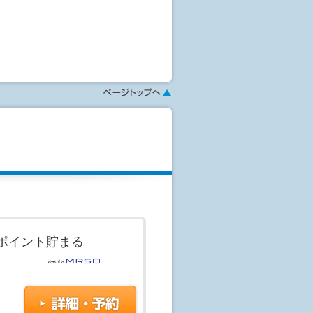
指輪、時計等は検査室に持ち込めませ
知機能検査
を実施します。
がございます。
で細くなっている血管を発見しま
ることが出来ない場合がございます。
血を早期発見することができます。
エコーで検査します。
・刺激電極・脳動脈瘤クリップ・磁
解離などの病気が発症する危険度を
いことがあります。かかりつけの産
ます。
ポイント貯まる
日程で検査出来ない場合がありま