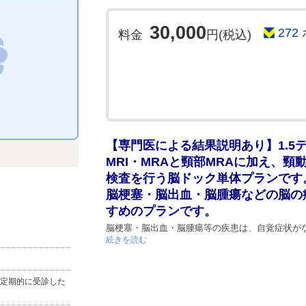
◎結果について
◇こちらのプランは医師による結果説明(診察)は
30,000
272
料金
円(税込)
後日、結果報告書と撮影画像(頭部MRI・MRA頚部M
週間を目安に発送いたします。
◇ご希望の方は、後日医師による直接の結果説明
です。)
※注意事項
≪予約に関する諸注意≫
【専門医による結果説明あり】1.5テ
◇インターネットでのご予約は『仮予約』となり
ん。
MRI・MRAと頸部MRAに加え、
電話またはメールによる確認、お時間の打合せが
検査を行う脳ドック単体プランです
す。
脳梗塞・脳出血・脳腫瘍などの脳の
◇随時ご予約を頂いておりますので、ご希望に沿
すめのプランです。
下さい。
脳梗塞・脳出血・脳腫瘍等の疾患は、自覚症状が
◇予約後、3営業日が経過しても連絡がない場合
続きを読む
してからでは重篤な後遺症や命に関わる可能性が
定期的な健診により早期発見することが大切です
≪検査に関する諸注意≫
ですので、お気軽に日頃の健康管理にお役立てく
定期的に受診した
◇検査時、カラーコンタクト、ヒートテック等の
す。