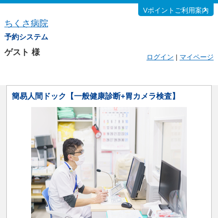
Vポイントご利用案内
ちくさ病院
予約システム
ゲスト
様
ログイン
|
マイページ
簡易人間ドック【一般健康診断+胃カメラ検査】