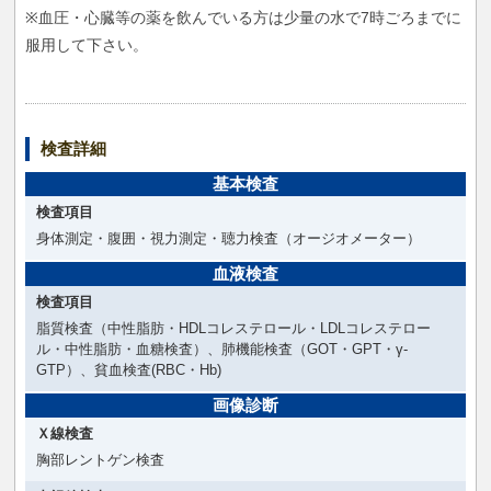
※血圧・心臓等の薬を飲んでいる方は少量の水で7時ごろまでに
服用して下さい。
検査詳細
基本検査
検査項目
身体測定・腹囲・視力測定・聴力検査（オージオメーター）
血液検査
検査項目
脂質検査（中性脂肪・HDLコレステロール・LDLコレステロー
ル・中性脂肪・血糖検査）、肺機能検査（GOT・GPT・γ-
GTP）、貧血検査(RBC・Hb)
画像診断
Ｘ線検査
胸部レントゲン検査