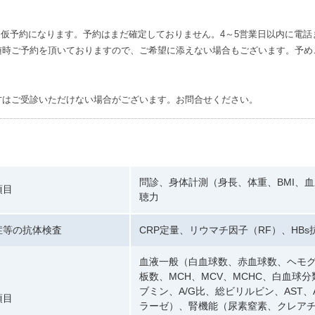
仮予約になります。予約はまだ確定しておりません。4～5営業日以内に電話
随時ご予約を頂いておりますので、ご希望に添えない場合もございます。予め
方はご受診いただけない場合がございます。お問合せください。
問診、身体計測（身長、体重、BMI、
項目
聴力
症等の抗体検査
CRP定量、リウマチ因子（RF）、HBs
血液一般（白血球数、赤血球数、ヘモ
板数、MCH、MCV、MCHC、白血球
ブミン、A/G比、総ビリルビン、AST、AL
項目
ラーゼ）、腎機能（尿素窒素、クレア