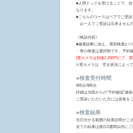
■人間ドックを受けることで、自
なります。
■こちらのコースはペアでご受
お一人でご受診は出来ませんの
《検診内容》
■健康診断に加え、胃部検査(バ
・胃の検査は選択制です。予約
(胃カメラは別途2,200円にて
※胃カメラは、空き状況によっ
●検査受付時間
8時台/9時台
詳細は当院からの”予約確認”連
ご受診いただいた方には昼食をご
●検査結果
当日分かる範囲の結果説明がご
全ての結果は後日2週間以内にご