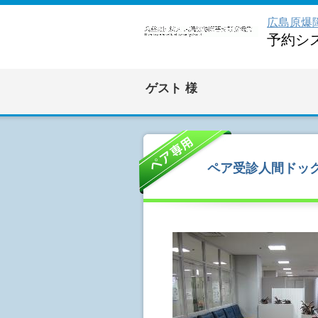
広島原爆
予約シ
ゲスト
様
ペア受診人間ドック