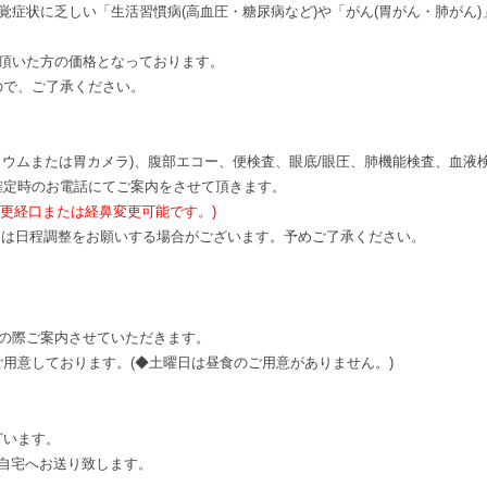
覚症状に乏しい「生活習慣病(高血圧・糖尿病など)や「がん(胃がん・肺がん
診頂いた方の価格となっております。
で、ご了承ください。
リウムまたは胃カメラ)、腹部エコー、便検査、眼底/眼圧、肺機能検査、血液検
確定時のお電話にてご案内をさせて頂きます。
、変更経口または経鼻変更可能です。)
ては日程調整をお願いする場合がございます。予めご了承ください。
絡の際ご案内させていただきます。
用意しております。(◆土曜日は昼食のご用意がありません。)
ざいます。
自宅へお送り致します。