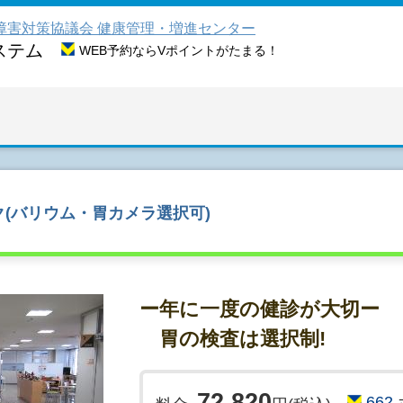
障害対策協議会 健康管理・増進センター
ステム
WEB予約ならVポイントがたまる！
(バリウム・胃カメラ選択可)
ー年に一度の健診が大切ー
胃の検査は選択制!
72,820
662