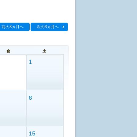
前の3ヵ月へ
次の3ヵ月へ
金
土
1
8
15