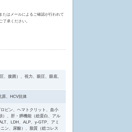
またはメールによるご確認が行われて
ご了承ください。
血圧、腹囲）、視力、眼圧、眼底、
抗原、HCV抗体
グロビン、ヘマトクリット、血小
分類）、肝・膵機能（総蛋白、アル
T、LDH、ALP、y-GTP、アミ
チニン、尿酸）、脂質（総コレス