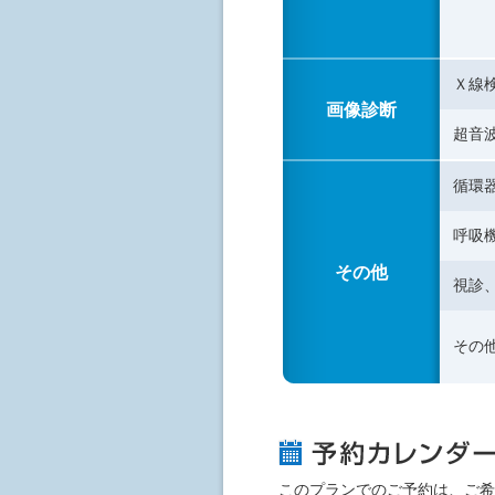
Ｘ線
画像診断
超音
循環
呼吸
その他
視診
その
このプランでのご予約は、ご希