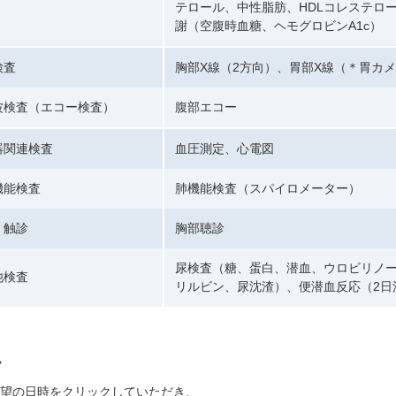
テロール、中性脂肪、HDLコレステロー
謝（空腹時血糖、ヘモグロビンA1c）
検査
胸部X線（2方向）、胃部X線（＊胃カ
波検査（エコー検査）
腹部エコー
器関連検査
血圧測定、心電図
機能検査
肺機能検査（スパイロメーター）
、触診
胸部聴診
尿検査（糖、蛋白、潜血、ウロビリノー
他検査
リルビン、尿沈渣）、便潜血反応（2日
望の日時をクリックしていただき、