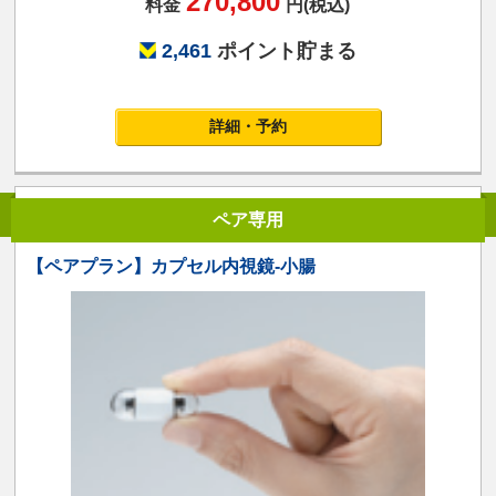
270,800
料金
円(税込)
2,461
ポイント貯まる
詳細・予約
ペア専用
【ペアプラン】カプセル内視鏡-小腸