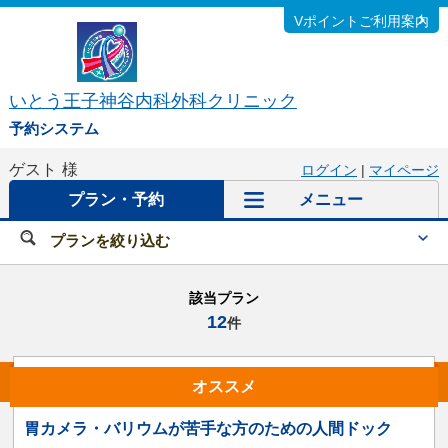
Vポイントご利用案内
いとう王子神谷内科外科クリニック
予約システム
ゲスト
様
ログイン
|
マイページ
プラン・予約
メニュー
プランを絞り込む
該当プラン
12
件
オススメ
胃カメラ・バリウムが苦手な方のための人間ドック