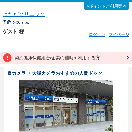
Vポイントご利用案内
きただクリニック
予約システム
ゲスト
様
ログイン
|
マイページ
契約健康保健組合/企業の補助を利用する方
胃カメラ ・大腸カメラおすすめの人間ドック