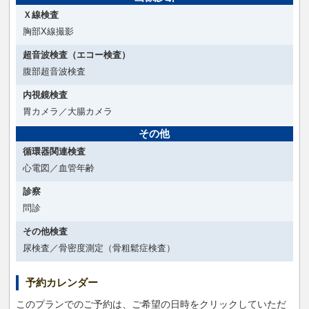
Ｘ線検査
胸部X線撮影
超音波検査（エコー検査）
腹部超音波検査
内視鏡検査
胃カメラ／大腸カメラ
その他
循環器関連検査
心電図／血管年齢
診察
問診
その他検査
尿検査／骨密度測定（骨粗鬆症検査）
予約カレンダー
このプランでのご予約は、ご希望の日時をクリックしていただ