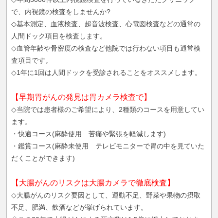
で、内視鏡の検査をしませんか?
◇基本測定、血液検査、超音波検査、心電図検査などの通常の
人間ドック項目を検査します。
◇血管年齢や骨密度の検査など他院では行わない項目も通常検
査項目です。
◇1年に1回は人間ドックを受診されることをオススメします。
【早期胃がんの発見は胃カメラ検査で】
◇当院では患者様のご希望により、2種類のコースを用意してい
ます。
・快適コース(麻酔使用 苦痛や緊張を軽減します)
・鑑賞コース(麻酔未使用 テレビモニターで胃の中を見ていた
だくことができます)
【大腸がんのリスクは大腸カメラで徹底検査】
◇大腸がんのリスク要因として、運動不足、野菜や果物の摂取
不足、肥満、飲酒などが挙げられています。