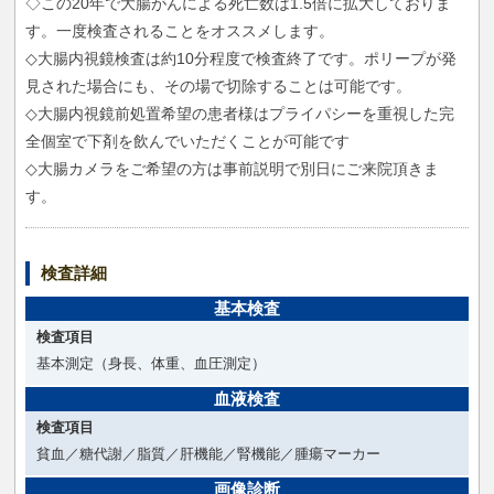
◇この20年で大腸がんによる死亡数は1.5倍に拡大しておりま
す。一度検査されることをオススメします。
◇大腸内視鏡検査は約10分程度で検査終了です。ポリープが発
見された場合にも、その場で切除することは可能です。
◇大腸内視鏡前処置希望の患者様はプライパシーを重視した完
全個室で下剤を飲んでいただくことが可能です
◇大腸カメラをご希望の方は事前説明で別日にご来院頂きま
す。
検査詳細
基本検査
検査項目
基本測定（身長、体重、血圧測定）
血液検査
検査項目
貧血／糖代謝／脂質／肝機能／腎機能／腫瘍マーカー
画像診断