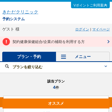
Vポイントご利用案内
きただクリニック
予約システム
ゲスト
様
ログイン
|
マイページ
契約健康保健組合/企業の補助を利用する方
プラン・予約
メニュー
プランを絞り込む
該当プラン
4
件
オススメ