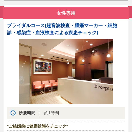
女性専用
ブライダルコース(超音波検査・腫瘍マーカー・細胞
診・感染症・血液検査による疾患チェック)
所要時間
約1時間
*ご結婚前に健康状態をチェック*