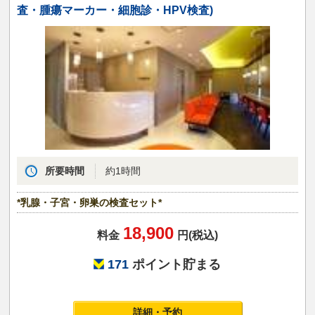
査・腫瘍マーカー・細胞診・HPV検査)
所要時間
約1時間
*乳腺・子宮・卵巣の検査セット*
18,900
料金
円(税込)
171
ポイント貯まる
詳細・予約