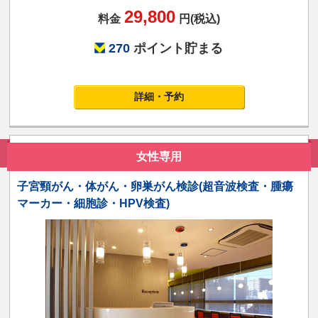
29,800
料金
円(税込)
270
ポイント貯まる
詳細・予約
女性専用
子宮頸がん・体がん・卵巣がん検診(超音波検査・腫瘍
マーカー・細胞診・HPV検査)