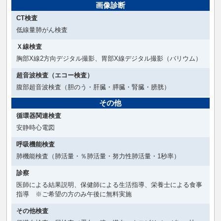
画像診断
CT検査
低線量肺がん検査
Ｘ線検査
胸部X線2方向デジタル撮影、胃部X線デジタル撮影（バリウム）
超音波検査（エコー検査）
腹部超音波検査（胆のう・肝臓・膵臓・腎臓・膀胱）
その他
循環器関連検査
安静時心電図
呼吸機能検査
肺機能検査（肺活量・％肺活量・努力性肺活量・1秒率）
診察
医師による結果説明、保健師による生活指導、栄養士による食事
指導 ※ご希望の方のみ午後に無料実施
その他検査