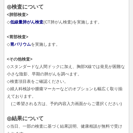
◎検査について
<肺部検査>
◇
低線量肺がん検査
(CT肺がん検査)を実施します。
<胃部検査>
◇
胃バリウム
を実施します。
<その他検査>
◇スタンダードな人間ドックに加え、胸部X線では発見が困難な
小さな陰影、早期の肺がんを調べます。
◇検査項目表をご確認ください。
◇婦人科検診や腫瘍マーカーなどのオプションも幅広く取り揃
えております。
(ご希望される方は、予約内容入力画面からご選択ください)
◎結果について
◇当日、一部の検査に基づく結果説明、健康相談が無料で受け