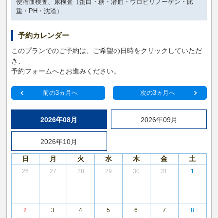
便潜血検査、尿検査（蛋白・糖・潜血・ウロビリノーゲン・比
重・PH・沈渣）
予約カレンダー
このプランでのご予約は、ご希望の日時をクリックしていただ
き、
予約フォームへとお進みください。
前の3ヵ月へ
次の3ヵ月へ
2026年08月
2026年09月
2026年10月
日
月
火
水
木
金
土
26
27
28
29
30
31
1
2
3
4
5
6
7
8