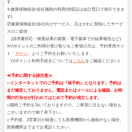
す。
①健康保険組合/会社補助の利用(領収証は会計窓口で発行できま
す)
②健康保険組合/会社向けサービス、又はそれに類似したサービ
スのご提供
(請求書対応・検査結果の複製・電子媒体での結果報告など)
※Vポイントのご利用や受け取りをご希望の方は、予約専用サイ
ト「
マーソ
」よりご予約をお願いいたします。
(Vポイント利用手続きについては
こちら
をご確認ください)
≪予約に関する諸注意≫
◇
インターネットでのご予約は『仮予約』となります。予約は
まだ確定しておりません。電話またはメールによる確認、お時
間の打合せが行われてはじめて予約が成立します。
◇随時ご予約を頂いておりますので、ご希望に沿えない場合も
ございますので御了承下さい。
◇予約後、3営業日が経過しても医療機関から連絡がない場合、
医療機関までまでお電話ください。