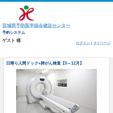
宮城県予防医学協会健診センター
予約システム
ゲスト
様
ログイン
|
マイページ
日帰り人間ドック+肺がん検査【5～12月】