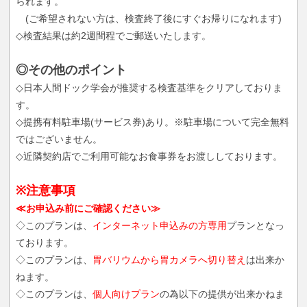
られます。
(ご希望されない方は、検査終了後にすぐお帰りになれます)
◇検査結果は約2週間程でご郵送いたします。
◎その他のポイント
◇日本人間ドック学会が推奨する検査基準をクリアしておりま
す。
◇提携有料駐車場(サービス券)あり。※駐車場について完全無料
ではございません。
◇近隣契約店でご利用可能なお食事券をお渡ししております。
※注意事項
≪お申込み前にご確認ください≫
◇このプランは、
インターネット申込みの方専用
プランとなっ
ております。
◇このプランは、
胃バリウムから胃カメラへ切り替え
は出来か
ねます。
◇このプランは、
個人向けプラン
の為以下の提供が出来かねま