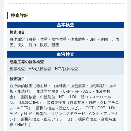
検査詳細
基本検査
検査項目
身体測定（身長・体重・標準体重・体脂肪率・BMI・腹囲）、血
圧、視力、聴力、眼底、眼圧
血液検査
感染症等の抗体検査
梅毒検査、HBs抗原検査、HCV抗体検査
検査項目
血液学的検査（赤血球・白血球数・血色素量・血球容積・血小
板・血清鉄）、血清学的検査（CRP・RF・ASO・血液型検
査）、脂質検査（中性脂肪・HDL・LDL・総コレステロール・
Non-HDLｺﾚｽﾃﾛｰﾙ）、腎機能検査（尿素窒素・尿酸・クレアチニ
ン・e-GFR）、肝機能検査（総ビリルビン・GOT・GPT・LDH・
ALP・γ-GTP・総蛋白・コリンエステラーゼ・A/G比・アルブミ
ン）、膵機能検査（血清アミラーゼ）、糖尿病検査（空腹時血
糖・HbA1c）