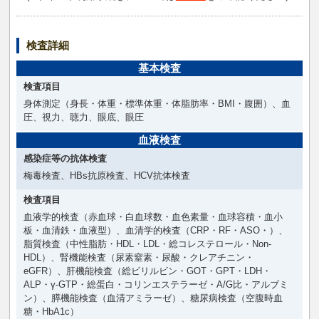
検査詳細
基本検査
検査項目
身体測定（身長・体重・標準体重・体脂肪率・BMI・腹囲）、血
圧、視力、聴力、眼底、眼圧
血液検査
感染症等の抗体検査
梅毒検査、HBs抗原検査、HCV抗体検査
検査項目
血液学的検査（赤血球・白血球数・血色素量・血球容積・血小
板・血清鉄・血液型）、血清学的検査（CRP・RF・ASO・）、
脂質検査（中性脂肪・HDL・LDL・総コレステロール・Non-
HDL）、腎機能検査（尿素窒素・尿酸・クレアチニン・
eGFR）、肝機能検査（総ビリルビン・GOT・GPT・LDH・
ALP・γ-GTP・総蛋白・コリンエステラーゼ・A/G比・アルブミ
ン）、膵機能検査（血清アミラーゼ）、糖尿病検査（空腹時血
糖・HbA1c）