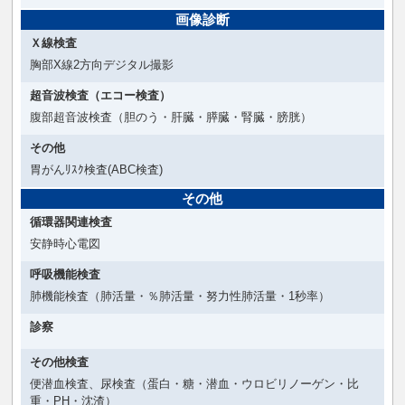
画像診断
Ｘ線検査
胸部X線2方向デジタル撮影
超音波検査（エコー検査）
腹部超音波検査（胆のう・肝臓・膵臓・腎臓・膀胱）
その他
胃がんﾘｽｸ検査(ABC検査)
その他
循環器関連検査
安静時心電図
呼吸機能検査
肺機能検査（肺活量・％肺活量・努力性肺活量・1秒率）
診察
その他検査
便潜血検査、尿検査（蛋白・糖・潜血・ウロビリノーゲン・比
重・PH・沈渣）