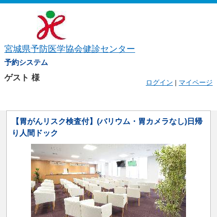
宮城県予防医学協会健診センター
予約システム
ゲスト
様
ログイン
|
マイページ
【胃がんリスク検査付】(バリウム・胃カメラなし)日帰
り人間ドック