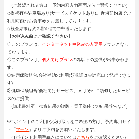
(ご希望される方は、予約内容入力画面からご選択ください)
◇提携有料駐車場あり(サービスチケットあり)。近隣契約店でご
利用可能なお食事券をお渡ししております。
◇検査結果は約2週間程でご郵送いたします。
【お申込み前にご確認ください】
◇このプランは、
インターネット申込みの方専用
プランとなっ
ております。
◇このプランは、
個人向けプラン
の為以下の提供が出来かねま
す。
①健康保険組合/会社補助の利用(領収証は会計窓口で発行できま
す)
②健康保険組合/会社向けサービス、又はそれに類似したサービ
スのご提供
(請求書対応・検査結果の複製・電子媒体での結果報告など)
※Tポイントのご利用や受け取りをご希望の方は、予約専用サイ
ト「
マーソ
」よりご予約をお願いいたします。
(Tポイント利用手続きについては
こちら
をご確認ください)