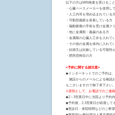
以下の方はMRI検査を受けるこ
・心臓ペースメーカーを使用し
・人工内耳を埋め込まれている
・可動型義眼を装着している方
・脳動脈瘤の手術を受け金属ク
・他に金属類・義歯のある方
・金属製の心臓人工弁を入れて
・その他の金属を体内に入れて
・妊婦又は妊娠している可能性
・閉所恐怖症の方
<予約に関する諸注意>
◆インターネットでのご予約は
施設からのメールによる確認お
もございますので御了承下さい
※原則として、お電話でのご連
◆2～3営業日中に当院より予約
◆予約後、2,3営業日が経過し
◆受診日・来院時間などのご希
◆東振協(一般社団法人東京都総