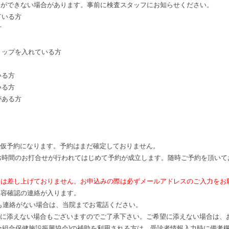
とができない場合があります。事前に検査スタッフにお知らせください。
ている方
方
リップを入れている方
いる方
いる方
がある方
、仮予約になります。予約はまだ確定しておりません。
時間のお打合せが行われてはじめて予約が成立します。随時ご予約を頂いて
。
絡は差し上げておりません。お申込みの際は必ずメールアドレスのご入力をお
内容確認の連絡が入ります。
ても連絡がない場合は、当院までお電話ください。
望に添えない場合もございますのでご了承下さい。ご希望に添えない場合は、
合組合保健施設振興協会)の補助を利用される方は、受診者情報入力時に備考