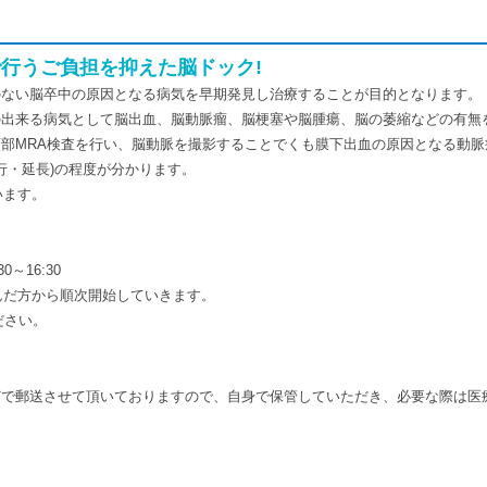
で行うご負担を抑えた脳ドック!
のない脳卒中の原因となる病気を早期発見し治療することが目的となります。
の出来る病気として脳出血、脳動脈瘤、脳梗塞や脳腫瘍、脳の萎縮などの有無
・頚部MRA検査を行い、脳動脈を撮影することでくも膜下出血の原因となる動
行・延長)の程度が分かります。
います。
0～16:30
だ方から順次開始していきます。
ださい。
どで郵送させて頂いておりますので、自身で保管していただき、必要な際は医