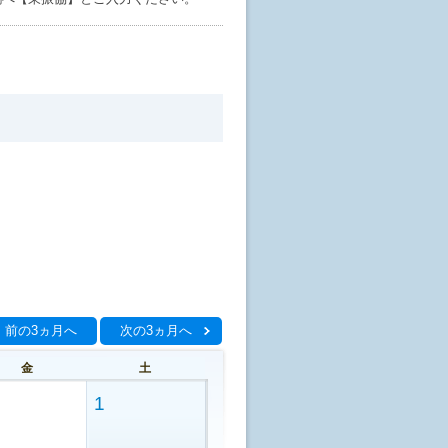
前の3ヵ月へ
次の3ヵ月へ
金
土
1