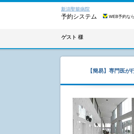
新潟聖籠病院
予約システム
WEB予約な
ゲスト
様
【簡易】専門医が行う