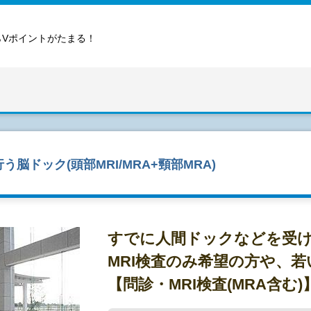
らVポイントがたまる！
脳ドック(頭部MRI/MRA+頸部MRA)
すでに人間ドックなどを受
MRI検査のみ希望の方や、
【問診・MRI検査(MRA含む)