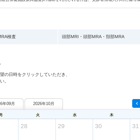
/MRA検査
頭部MRI・頭部MRA・頚部MRA
望の日時をクリックしていただき、
い。
26年09月
2026年10月
月
火
水
木
28
29
30
31