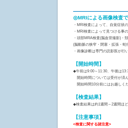
◎MRIによる画像検査
・MRI検査によって、自覚症状
・MRI検査によって見つける事
・頭部MRA検査(脳血管撮影)
(脳動脈の狭窄・閉塞・拡張・蛇
・画像診断は専門の読影医が行
【開始時間】
◆午前は9:00～11:30、午後は13:3
開始時間については受付が済ん
開始時間10分前にはお越しく
【検査結果】
◆検査結果は約1週間～2週間ほ
【注意事項】
<検査に関する諸注意>