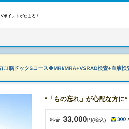
らVポイントがたまる！
!脳ドックSコース◆MRI/MRA+VSRAD検査+血液検
*「もの忘れ」が心配な方に*
33,000
300
料金
円(税込)