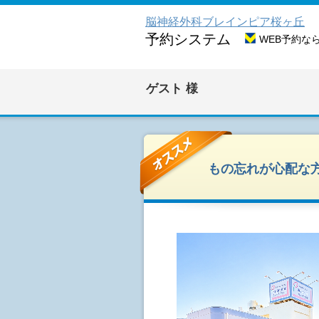
脳神経外科ブレインピア桜ヶ丘
予約システム
WEB予約な
ゲスト
様
もの忘れが心配な方に