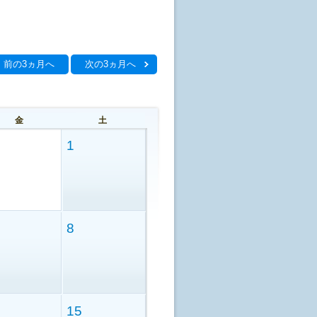
前の3ヵ月へ
次の3ヵ月へ
金
土
1
8
15