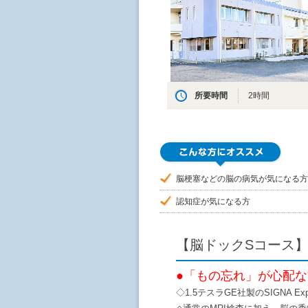
所要時間
2時間
脳梗塞などの脳の病気が気になる方
認知症が気になる方
【脳ドックSコース
●「もの忘れ」が心配
◇1.5テスラGE社製のSIGNA E