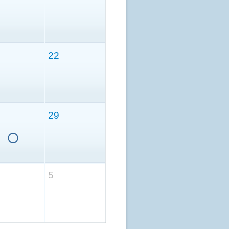
22
29
○
5