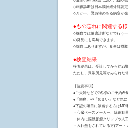
◇通常のMRI検査に加え、脳の委
◇画像診断は日本脳神経外科認
◇万が一、緊急性のある病変が
●もの忘れに関連する
◇採血では健康診断などで行う一
の発見にも寄与できます。
◇採血はありますが、食事は摂
●検査結果
検査結果は、受診してから約2
ただし、異常所見等がみられた
【注意事項】
●ご夫婦などで2名様のご予約希
●「頭痛」や「めまい」など気
●下記の項目に該当する方はMR
・心臓ペースメーカー、除細動
・体内に脳動脈瘤クリップや人
・入れ墨をされている方(アート