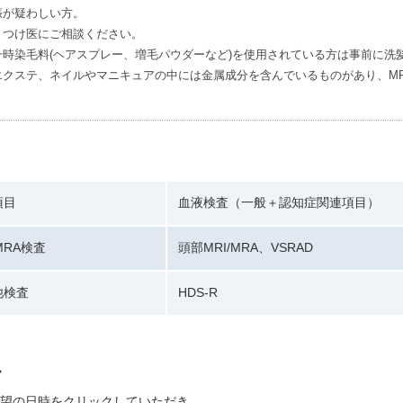
娠が疑わしい方。
りつけ医にご相談ください。
時染毛料(ヘアスプレー、増毛パウダーなど)を使用されている方は事前に洗
クステ、ネイルやマニキュアの中には金属成分を含んでいるものがあり、MR
項目
血液検査（一般＋認知症関連項目）
/MRA検査
頭部MRI/MRA、VSRAD
他検査
HDS-R
望の日時をクリックしていただき、