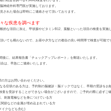
縮の程度を調べるVSRAD検査を行います。
定脳神経外科専門医が実施しております。
発見された場合は即時にご連絡させて頂いております。
様々な疾患を調べます
般的な項目に加え、甲状腺やビタミンB12、葉酸といった項目の検査を実施
取頂いても構わないので、お昼や夕方などの都合の良い時間帯で検査が可能で
週間後に、結果報告書「チェックアップレポート」を郵送いたします。
場合は、早急にご連絡いたします。
望の方はお問い合わせください。
になる症状のある方は、予約制の脳健診・脳ドックではなく、早期の受診をお
I検査を受診することができない場合がございますので、ご予約の際に必ずご
器、刺激電極などを身につけている方
工関節などの金属が埋め込まれている方
メイクなども含む)