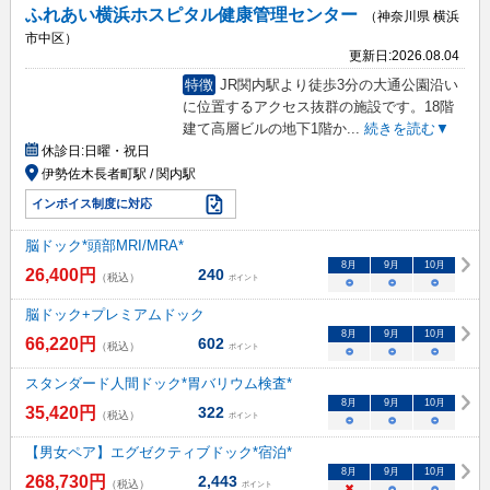
ふれあい横浜ホスピタル健康管理センター
（神奈川県 横浜
市中区）
更新日:
2026.08.04
特徴
JR関内駅より徒歩3分の大通公園沿い
に位置するアクセス抜群の施設です。18階
建て高層ビルの地下1階か
...
続きを読む▼
休診日:
日曜・祝日
伊勢佐木長者町駅 / 関内駅
インボイス制度に対応
脳ドック*頭部MRI/MRA*
8
月
9
月
10
月
26,400
円
240
（税込）
ポイント
○
○
○
脳ドック+プレミアムドック
8
月
9
月
10
月
66,220
円
602
（税込）
ポイント
○
○
○
スタンダード人間ドック*胃バリウム検査*
8
月
9
月
10
月
35,420
円
322
（税込）
ポイント
○
○
○
【男女ペア】エグゼクティブドック*宿泊*
8
月
9
月
10
月
268,730
円
2,443
（税込）
ポイント
×
○
○