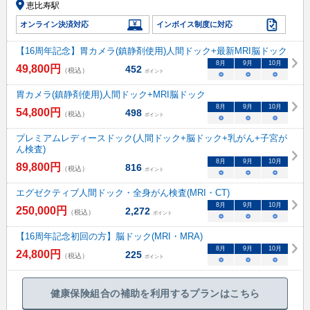
恵比寿駅
オンライン決済対応
インボイス制度に対応
【16周年記念】胃カメラ(鎮静剤使用)人間ドック+最新MRI脳ドック
8
月
9
月
10
月
49,800
円
452
（税込）
ポイント
○
○
○
胃カメラ(鎮静剤使用)人間ドック+MRI脳ドック
8
月
9
月
10
月
54,800
円
498
（税込）
ポイント
○
○
○
プレミアムレディースドック(人間ドック+脳ドック+乳がん+子宮が
ん検査)
8
月
9
月
10
月
89,800
円
816
（税込）
ポイント
○
○
○
エグゼクティブ人間ドック・全身がん検査(MRI・CT)
8
月
9
月
10
月
250,000
円
2,272
（税込）
ポイント
○
○
○
【16周年記念初回の方】脳ドック(MRI・MRA)
8
月
9
月
10
月
24,800
円
225
（税込）
ポイント
○
○
○
健康保険組合の補助を利用するプランはこちら