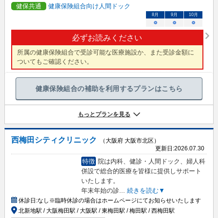
健保共通
健康保険組合向け人間ドック
8
月
9
月
10
月
○
○
○
必ずお読みください
所属の健康保険組合で受診可能な医療施設か、また受診金額に
ついてもご確認ください。
健康保険組合の補助を利用するプランはこちら
もっとプランを見る
西梅田シティクリニック
（大阪府 大阪市北区）
更新日:
2026.07.30
特徴
院は内科、健診・人間ドック、婦人科
併設で総合的医療を皆様に提供しサポート
いたします。
年末年始の診
...
続きを読む▼
休診日:
なし※臨時休診の場合はホームページにてお知らせいたします
北新地駅 / 大阪梅田駅 / 大阪駅 / 東梅田駅 / 梅田駅 / 西梅田駅