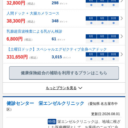
8
月
9
月
10
月
32,800
円
298
（税込）
ポイント
○
○
○
人間ドック + 大腸カメラコース
8
月
9
月
10
月
38,300
円
348
（税込）
ポイント
○
○
○
乳腺超音波検査による乳がん検診
8
月
9
月
10
月
6,800
円
61
（税込）
ポイント
○
○
○
【土曜日ドック】スペシャルエグゼクティブ全身ペアドック
8
月
9
月
10
月
331,650
円
3,015
（税込）
ポイント
○
○
○
健康保険組合の補助を利用するプランはこちら
もっとプランを見る
健診センター 栄エンゼルクリニック
（愛知県 名古屋市中
区）
更新日:
2026.08.01
特徴
栄エンゼルクリニックは、地域に根ざ
した医療機関として、お客様のニーズに合