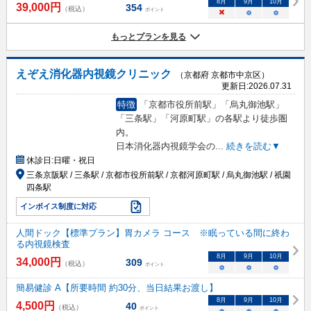
8
月
9
月
10
月
39,000
円
354
（税込）
ポイント
×
○
○
もっとプランを見る
えぞえ消化器内視鏡クリニック
（京都府 京都市中京区）
更新日:
2026.07.31
特徴
「京都市役所前駅」「烏丸御池駅」
「三条駅」「河原町駅」の各駅より徒歩圏
内。
日本消化器内視鏡学会の
...
続きを読む▼
休診日:
日曜・祝日
三条京阪駅 / 三条駅 / 京都市役所前駅 / 京都河原町駅 / 烏丸御池駅 / 祇園
四条駅
インボイス制度に対応
人間ドック【標準プラン】胃カメラ コース ※眠っている間に終わ
る内視鏡検査
8
月
9
月
10
月
34,000
円
309
（税込）
ポイント
○
○
○
簡易健診 A【所要時間 約30分、当日結果お渡し】
8
月
9
月
10
月
4,500
円
40
（税込）
ポイント
○
○
○