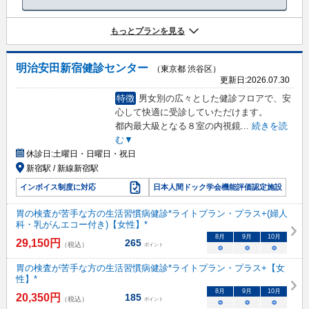
もっとプランを見る
明治安田新宿健診センター
（東京都 渋谷区）
更新日:
2026.07.30
特徴
男女別の広々とした健診フロアで、安
心して快適に受診していただけます。
都内最大級となる８室の内視鏡
...
続きを読
む▼
休診日:
土曜日・日曜日・祝日
新宿駅 / 新線新宿駅
インボイス制度に対応
日本人間ドック学会機能評価認定施設
胃の検査が苦手な方の生活習慣病健診*ライトプラン・プラス+(婦人
科・乳がんエコー付き)【女性】*
8
月
9
月
10
月
29,150
円
265
（税込）
ポイント
○
○
○
胃の検査が苦手な方の生活習慣病健診*ライトプラン・プラス+【女
性】*
8
月
9
月
10
月
20,350
円
185
（税込）
ポイント
○
○
○