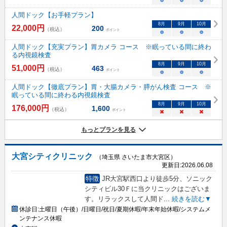
人間ドック【お手軽プラン】
8
月
9
月
10
月
22,000
円
200
（税込）
ポイント
○
○
○
人間ドック【充実プラン】胃カメラ コース ※眠っている間に終わ
る内視鏡検査
8
月
9
月
10
月
51,000
円
463
（税込）
ポイント
○
○
○
人間ドック【徹底プラン】胃・大腸カメラ・膵がん検査 コース ※
眠っている間に終わる内視鏡検査
8
月
9
月
10
月
176,000
円
1,600
（税込）
ポイント
×
×
×
もっとプランを見る
大宮シティクリニック
（埼玉県 さいたま市大宮区）
更新日:
2026.06.08
特徴
JR大宮駅西口より徒歩5分、ソニック
シティビル30Ｆに当クリニックはございま
す。リラックスして人間ド
...
続きを読む▼
休診日:
土曜日（午後）/日曜日/祝日/夏期休暇/年末年始休暇/システムメ
ンテナンス休暇