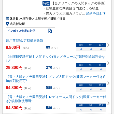
特徴
【当クリニックの人間ドックの特徴】
・経験豊富な内視鏡専門医による検査
・胃カメラと大腸カメラが
...
続きを読む▼
休診日:
水曜午後／土曜午後／日曜／祝日
武蔵新城駅
インボイス制度に対応
雇用前健診/定期健康診断
8
月
9
月
10
月
9,800
円
89
（税込）
ポイント
○
○
○
【土曜日受診可能】人間ドック(胃カメラコース)*鎮静剤追加料金な
し*
8
月
9
月
10
月
29,800
円
270
（税込）
ポイント
○
○
○
【胃・大腸カメラ同日受診】メンズ人間ドック(腫瘍マーカー付き)*
鎮静剤使用可*
8
月
9
月
10
月
64,800
円
589
（税込）
ポイント
○
○
○
【胃・大腸カメラ同日受診】レディース人間ドック(腫瘍マーカー付
き)*鎮静剤使用可*
8
月
9
月
10
月
64,800
円
589
（税込）
ポイント
○
○
○