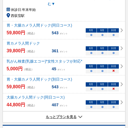
む▼
休診日:
年末年始
西荻窪駅
胃・大腸カメラ人間ドック(同日コース)
8
月
9
月
10
月
59,800
円
543
（税込）
ポイント
○
○
○
胃カメラ人間ドック
8
月
9
月
10
月
39,800
円
361
（税込）
ポイント
○
○
○
乳がん検査(乳腺エコー)*女性スタッフが対応*
8
月
9
月
10
月
5,000
円
45
（税込）
ポイント
○
○
×
胃・大腸カメラ人間ドック(別日コース)
8
月
9
月
10
月
59,800
円
543
（税込）
ポイント
○
○
×
大腸カメラ人間ドック(同日コース)
8
月
9
月
10
月
44,800
円
407
（税込）
ポイント
○
○
○
もっとプランを見る