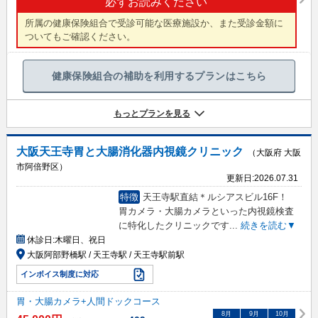
必ずお読みください
所属の健康保険組合で受診可能な医療施設か、また受診金額に
ついてもご確認ください。
健康保険組合の補助を利用するプランはこちら
もっとプランを見る
大阪天王寺胃と大腸消化器内視鏡クリニック
（大阪府 大阪
市阿倍野区）
更新日:
2026.07.31
特徴
天王寺駅直結＊ルシアスビル16F！
胃カメラ・大腸カメラといった内視鏡検査
に特化したクリニックです
...
続きを読む▼
休診日:
木曜日、祝日
大阪阿部野橋駅 / 天王寺駅 / 天王寺駅前駅
インボイス制度に対応
胃・大腸カメラ+人間ドックコース
8
月
9
月
10
月