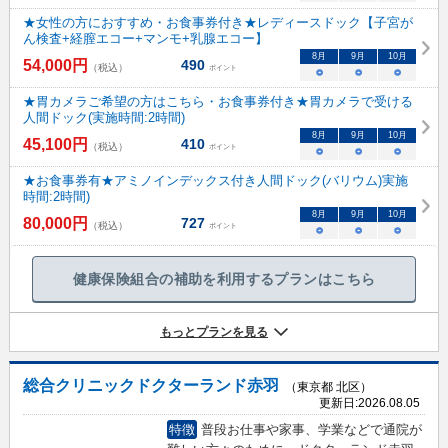
★女性の方におすすめ・お食事券付き★レディースドック【子宮が
ん検査+経膣エコー+マンモ+乳腺エコー】
8
月
9
月
10
月
54,000
円
490
（税込）
ポイント
○
○
○
★胃カメラご希望の方はこちら・お食事券付き★胃カメラで受ける
人間ドック(実施時間:2時間)
8
月
9
月
10
月
45,100
円
410
（税込）
ポイント
○
○
○
★お食事券有★アミノインデックス付き人間ドック(バリウム)実施
時間:2時間)
8
月
9
月
10
月
80,000
円
727
（税込）
ポイント
○
○
○
健康保険組合の補助を利用するプランはこちら
もっとプランを見る
総合クリニックドクターランド赤羽
（東京都 北区）
更新日:
2026.08.05
特徴
普段お仕事や家事、学業などで通院が