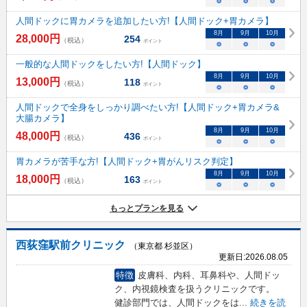
○
○
○
人間ドックに胃カメラを追加したい方!【人間ドック+胃カメラ】
8
月
9
月
10
月
28,000
円
254
（税込）
ポイント
○
○
○
一般的な人間ドックをしたい方!【人間ドック】
8
月
9
月
10
月
13,000
円
118
（税込）
ポイント
○
○
○
人間ドックで全身をしっかり調べたい方!【人間ドック+胃カメラ&
大腸カメラ】
8
月
9
月
10
月
48,000
円
436
（税込）
ポイント
○
○
○
胃カメラが苦手な方!【人間ドック+胃がんリスク判定】
8
月
9
月
10
月
18,000
円
163
（税込）
ポイント
○
○
○
もっとプランを見る
西荻窪駅前クリニック
（東京都 杉並区）
更新日:
2026.08.05
特徴
皮膚科、内科、耳鼻科や、人間ドッ
ク、内視鏡検査を扱うクリニックです。
健診部門では、人間ドックをは
...
続きを読