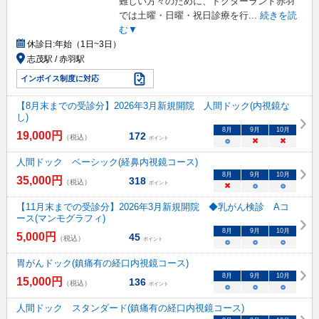
難しい方々のために、ドクターランド赤羽
では土曜・日曜・祝日診療を行
...
続きを読
む▼
休診日:
年始（1日~3日）
志茂駅 / 赤羽駅
インボイス制度に対応
【8月末までの受診分】2026年3月新規開院 人間ドック(内視鏡な
し)
8
月
9
月
10
月
19,000
円
172
（税込）
ポイント
○
×
×
人間ドック ベーシック(経鼻内視鏡コース)
8
月
9
月
10
月
35,000
円
318
（税込）
ポイント
×
○
○
【11月末までの受診分】2026年3月新規開院 ◆乳がん検診 Aコ
ース(マンモグラフィ)
8
月
9
月
10
月
5,000
円
45
（税込）
ポイント
○
○
○
胃がんドック(鎮痛有の経口内視鏡コース)
8
月
9
月
10
月
15,000
円
136
（税込）
ポイント
○
○
○
人間ドック スタンダード(鎮痛有の経口内視鏡コース)