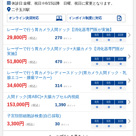
休診日:
金曜、祝日※6/15以降 日曜、祝日に変更となります。
二子玉川駅
オンライン決済対応
インボイス制度に対応
レーザーで行う胃カメラ人間ドック【消化器専門医が実施】
8
月
9
月
10
月
29,800
円
270
（税込）
ポイント
○
○
○
レーザーで行う胃カメラ人間ドック+大腸カメラ【消化器専門医が
実施】
8
月
9
月
10
月
51,800
円
470
（税込）
ポイント
○
○
○
レーザーで行う胃カメラレディースドック(胃カメラ人間ドック・乳
腺エコー・腫瘍マーカー)
8
月
9
月
10
月
34,600
円
314
（税込）
ポイント
○
○
○
人間ドック(胃ABC)+大腸カプセル内視鏡
8
月
9
月
10
月
153,000
円
1,390
（税込）
ポイント
○
○
○
子宮頚部細胞診検査(自己採取)
8
月
9
月
10
月
3,300
円
30
（税込）
ポイント
○
○
○