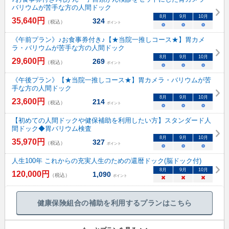
バリウムが苦手な方の人間ドック
8
月
9
月
10
月
35,640
円
324
（税込）
ポイント
○
○
○
《午前プラン》♪お食事券付き♪【★当院一推しコース★】胃カメ
ラ・バリウムが苦手な方の人間ドック
8
月
9
月
10
月
29,600
円
269
（税込）
ポイント
○
○
○
《午後プラン》【★当院一推しコース★】胃カメラ・バリウムが苦
手な方の人間ドック
8
月
9
月
10
月
23,600
円
214
（税込）
ポイント
○
○
○
【初めての人間ドックや健保補助を利用したい方】スタンダード人
間ドック◆胃バリウム検査
8
月
9
月
10
月
35,970
円
327
（税込）
ポイント
○
○
○
人生100年 これからの充実人生のための還暦ドック(脳ドック付)
8
月
9
月
10
月
120,000
円
1,090
（税込）
ポイント
×
×
×
健康保険組合の補助を利用するプランはこちら