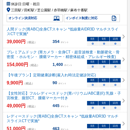
休診日:
日曜・祝日
三田駅 / 田町駅 / 芝公園駅 / 赤羽橋駅 / 麻布十番駅
オンライン決済対応
インボイス制度に対応
人間ドック(胃ABC)全身CTスキャン *低線量AIDR3D マルチスライ
スCTで実施*
8
月
9
月
10
月
39,000
円
354
（税込）
ポイント
○
○
○
プレミアムドック (胃カメラ・全身CT・超音波検査・動脈硬化・骨
密度 ・ホルモン・ 腫瘍マーカー・精密体組成・アレルギー検査)
8
月
9
月
10
月
154,000
円
1,400
（税込）
ポイント
○
○
○
【午後プラン】定期健康診断(雇入れ時法定健診対応)
8
月
9
月
10
月
9,900
円
90
（税込）
ポイント
○
○
○
【女性対応】フルレディースドック(胃バリウム/ABC選択):乳腺・子
宮検査、腹部CT、腫瘍マーカー付き
8
月
9
月
10
月
49,000
円
445
（税込）
ポイント
○
○
○
レディースドック(胃ABC)全身CTスキャン *低線量AIDR3D マルチ
スライスCTで実施*
8
月
9
月
10
月
51,000
円
463
（税込）
ポイント