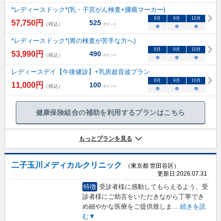
*レディースドック*(乳・子宮がん検査+腫瘍マーカー)
8
月
9
月
10
月
57,750
円
525
（税込）
ポイント
○
○
○
*レディースドック*(胃の検査が苦手な方へ)
8
月
9
月
10
月
53,990
円
490
（税込）
ポイント
○
○
○
レディースデイ【午後健診】+乳房超音波プラン
8
月
9
月
10
月
11,000
円
100
（税込）
ポイント
○
○
○
健康保険組合の補助を利用するプランはこちら
もっとプランを見る
二子玉川メディカルクリニック
（東京都 世田谷区）
更新日:
2026.07.31
特徴
受診者様に感動してもらえるよう、受
診者様にご助言をいただきながら丁寧でき
め細やかな医療をご提供致しま
...
続きを読
む▼