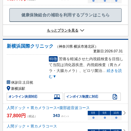
○
○
○
健康保険組合の補助を利用するプランはこちら
もっとプランを見る
新横浜国際クリニック
（神奈川県 横浜市港北区）
更新日:
2026.07.31
特徴
苦痛を軽減させた内視鏡検査を目指し
て当院は消化器疾患、内視鏡検査（胃カメ
ラ・大腸カメラ）、ピロリ菌治
...
続きを読
む▼
休診日:
土日祝
新横浜駅
オンライン決済対応
インボイス制度に対応
人間ドック + 胃カメラコース+腹部超音波コース
8
月
9
月
10
月
37,800
円
343
（税込）
ポイント
○
○
○
人間ドック + 胃カメラコース