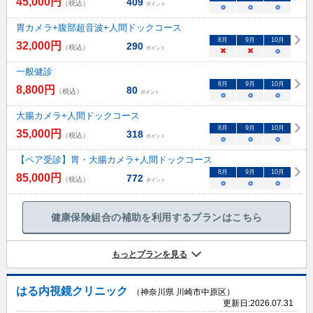
45,000
円
409
（税込）
ポイント
○
○
○
胃カメラ+腹部超音波+人間ドックコース
8
月
9
月
10
月
32,000
円
290
（税込）
ポイント
×
×
○
一般健診
8
月
9
月
10
月
8,800
円
80
（税込）
ポイント
○
○
○
大腸カメラ+人間ドックコース
8
月
9
月
10
月
35,000
円
318
（税込）
ポイント
○
○
○
【ペア受診】胃・大腸カメラ+人間ドックコース
8
月
9
月
10
月
85,000
円
772
（税込）
ポイント
○
○
○
健康保険組合の補助を利用するプランはこちら
もっとプランを見る
はる内視鏡クリニック
（神奈川県 川崎市中原区）
更新日:
2026.07.31