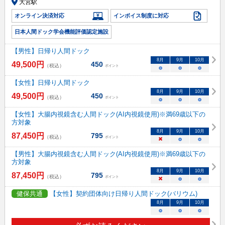
大宮駅
オンライン決済対応
インボイス制度に対応
日本人間ドック学会機能評価認定施設
【男性】日帰り人間ドック
8
月
9
月
10
月
49,500
円
450
（税込）
ポイント
○
○
○
【女性】日帰り人間ドック
8
月
9
月
10
月
49,500
円
450
（税込）
ポイント
○
○
○
【女性】大腸内視鏡含む人間ドック(AI内視鏡使用)※満69歳以下の
方対象
8
月
9
月
10
月
87,450
円
795
（税込）
ポイント
×
○
○
【男性】大腸内視鏡含む人間ドック(AI内視鏡使用)※満69歳以下の
方対象
8
月
9
月
10
月
87,450
円
795
（税込）
ポイント
×
○
○
健保共通
【女性】契約団体向け日帰り人間ドック(バリウム)
8
月
9
月
10
月
○
○
○