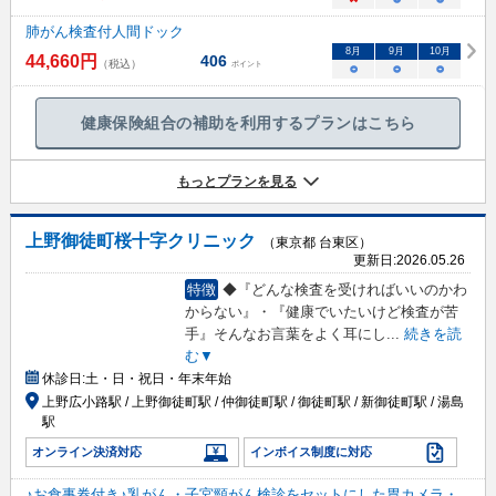
肺がん検査付人間ドック
8
月
9
月
10
月
44,660
円
406
（税込）
ポイント
○
○
○
健康保険組合の補助を利用するプランはこちら
もっとプランを見る
上野御徒町桜十字クリニック
（東京都 台東区）
更新日:
2026.05.26
特徴
◆『どんな検査を受ければいいのかわ
からない』・『健康でいたいけど検査が苦
手』そんなお言葉をよく耳にし
...
続きを読
む▼
休診日:
土・日・祝日・年末年始
上野広小路駅 / 上野御徒町駅 / 仲御徒町駅 / 御徒町駅 / 新御徒町駅 / 湯島
駅
オンライン決済対応
インボイス制度に対応
♪お食事券付き♪乳がん・子宮頸がん検診をセットにした胃カメラ・