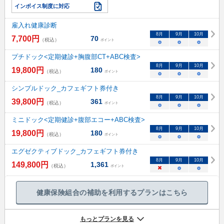
インボイス制度に対応
雇入れ健康診断
8
月
9
月
10
月
7,700
円
70
（税込）
ポイント
○
○
○
プチドック<定期健診+胸腹部CT+ABC検査>
8
月
9
月
10
月
19,800
円
180
（税込）
ポイント
○
○
○
シンプルドック_カフェギフト券付き
8
月
9
月
10
月
39,800
円
361
（税込）
ポイント
○
○
○
ミニドック<定期健診+腹部エコー+ABC検査>
8
月
9
月
10
月
19,800
円
180
（税込）
ポイント
○
○
○
エグゼクティブドック_カフェギフト券付き
8
月
9
月
10
月
149,800
円
1,361
（税込）
ポイント
×
○
○
健康保険組合の補助を利用するプランはこちら
もっとプランを見る