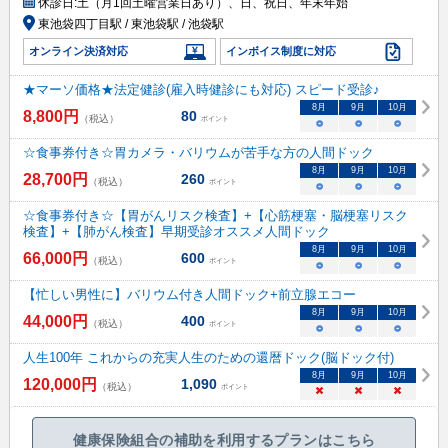
休診日:
土（月1回土曜営業日あり）、日、祝日、年末年始
東池袋四丁目駅 / 東池袋駅 / 池袋駅
オンライン決済対応
インボイス制度に対応
★マーソ価格★法定健診(雇入時健診にも対応) スピード受診♪
8
月
9
月
10
月
8,800
円
80
（税込）
ポイント
○
○
○
☆食事券付き☆胃カメラ・バリウムが苦手な方の人間ドック
8
月
9
月
10
月
28,700
円
260
（税込）
ポイント
○
○
○
☆食事券付き☆【胃がんリスク検査】+【心筋梗塞・脳梗塞リスク
検査】+【肺がん検査】早期受診オススメ人間ドック
8
月
9
月
10
月
66,000
円
600
（税込）
ポイント
○
○
○
【忙しい男性に】バリウム付き人間ドック+前立腺エコー
8
月
9
月
10
月
44,000
円
400
（税込）
ポイント
○
○
○
人生100年 これからの充実人生のための還暦ドック(脳ドック付)
8
月
9
月
10
月
120,000
円
1,090
（税込）
ポイント
×
×
×
健康保険組合の補助を利用するプランはこちら