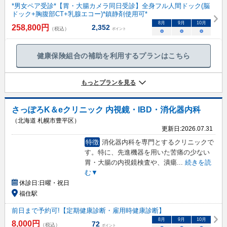
*男女ペア受診*【胃・大腸カメラ同日受診】全身フル人間ドック(脳
ドック+胸腹部CT+乳腺エコー)*鎮静剤使用可*
8
月
9
月
10
月
258,800
円
2,352
（税込）
ポイント
○
○
○
健康保険組合の補助を利用するプランはこちら
もっとプランを見る
さっぽろK＆eクリニック 内視鏡・IBD・消化器内科
（北海道 札幌市豊平区）
更新日:
2026.07.31
特徴
消化器内科を専門とするクリニックで
す。特に、先進機器を用いた苦痛の少ない
胃・大腸の内視鏡検査や、潰瘍
...
続きを読
む▼
休診日:
日曜・祝日
福住駅
前日まで予約可!【定期健康診断・雇用時健康診断】
8
月
9
月
10
月
8,000
円
72
（税込）
ポイント