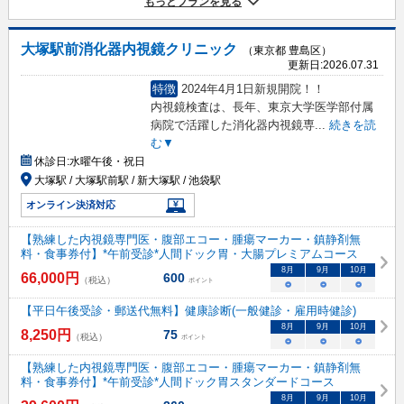
もっとプランを見る
大塚駅前消化器内視鏡クリニック
（東京都 豊島区）
更新日:
2026.07.31
特徴
2024年4月1日新規開院！！
内視鏡検査は、長年、東京大学医学部付属
病院で活躍した消化器内視鏡専
...
続きを読
む▼
休診日:
水曜午後・祝日
大塚駅 / 大塚駅前駅 / 新大塚駅 / 池袋駅
オンライン決済対応
【熟練した内視鏡専門医・腹部エコー・腫瘍マーカー・鎮静剤無
料・食事券付】*午前受診*人間ドック胃・大腸プレミアムコース
8
月
9
月
10
月
66,000
円
600
（税込）
ポイント
○
○
○
【平日午後受診・郵送代無料】健康診断(一般健診・雇用時健診)
8
月
9
月
10
月
8,250
円
75
（税込）
ポイント
○
○
○
【熟練した内視鏡専門医・腹部エコー・腫瘍マーカー・鎮静剤無
料・食事券付】*午前受診*人間ドック胃スタンダードコース
8
月
9
月
10
月