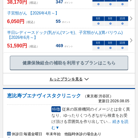
38,170
円
347
（税込）
ポイント
○
○
○
子宮頸がん 【2026年4月～】
8
月
9
月
10
月
6,050
円
55
（税込）
ポイント
○
○
○
半日レディースドック(乳がん(マンモ)、子宮頸がん)(胃バリウム)
【2026年6月～】
8
月
9
月
10
月
51,590
円
469
（税込）
ポイント
○
○
○
健康保険組合の補助を利用するプランはこちら
もっとプランを見る
恵比寿ブエナヴィスタクリニック
（東京都 渋谷区）
更新日:
2026.08.05
特徴
従来の医療機関のイメージとは全く異
なり、ゆったりくつろぎながら検査をお受
け頂ける雰囲気を作り出してい
...
続きを読
む▼
休診日:
毎週金曜日 年末年始 他臨時休診の場合あり