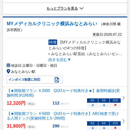
もっとプランを見る
MYメディカルクリニック横浜みなとみらい
（神奈川県 横
浜市西区）
更新日:
2026.07.22
特徴
【MYメディカルクリニック横浜みな
とみらいの4つの特徴】
• みなとみらい駅直結（みなとみらいセン
...
続きを読む▼
休診日:
土曜日・日曜日・祝日
みなとみらい駅
インボイス制度に対応
【★閑散期プラン ￥2000 QUOカード特典付き★】雇用時健診(実
施時間:約1時間)
8
月
9
月
10
月
12,320
円
112
（税込）
ポイント
○
○
×
【★閑散期プラン ￥5000 QUOカード特典付き】ABC検査で受け
る人間ドック(実施時間:1.5~2時間)
8
月
9
月
10
月
31,900
円
290
（税込）
ポイント
○
○
×