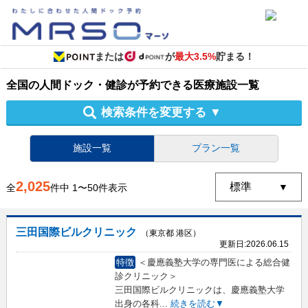
または
が
最大3.5%
貯まる！
全国
の
人間ドック・健診
が予約できる
医療施設
一覧
検索条件を変更する
▼
施設一覧
プラン一覧
2,025
全
件中
1
〜
50
件表示
三田国際ビルクリニック
（東京都 港区）
更新日:
2026.06.15
特徴
＜慶應義塾大学の専門医による総合健
診クリニック＞
三田国際ビルクリニックは、慶應義塾大学
出身の各科
...
続きを読む▼