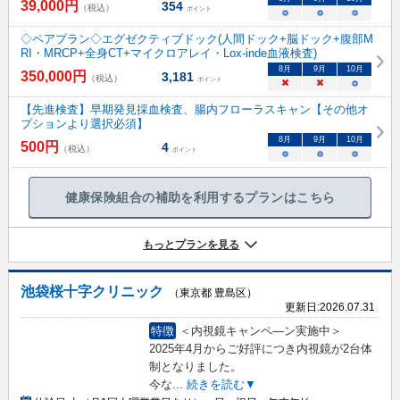
39,000
円
354
（税込）
ポイント
○
○
○
◇ペアプラン◇エグゼクティブドック(人間ドック+脳ドック+腹部M
RI・MRCP+全身CT+マイクロアレイ・Lox-inde血液検査)
8
月
9
月
10
月
350,000
円
3,181
（税込）
ポイント
×
×
○
【先進検査】早期発見採血検査、腸内フローラスキャン【その他オ
プションより選択必須】
8
月
9
月
10
月
500
円
4
（税込）
ポイント
○
○
○
健康保険組合の補助を利用するプランはこちら
もっとプランを見る
池袋桜十字クリニック
（東京都 豊島区）
更新日:
2026.07.31
特徴
＜内視鏡キャンペ―ン実施中＞
2025年4月からご好評につき内視鏡が2台体
制となりました。
今な
...
続きを読む▼