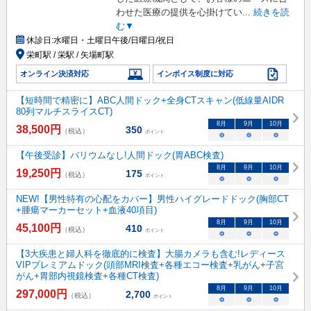
わせた医療の提供を心掛けてい
...
続きを読
む▼
休診日:
水曜日・土曜日午後/日曜日/祝日
栄町駅 / 栄駅 / 矢場町駅
オンライン決済対応
インボイス制度に対応
【短時間で精密に】ABC人間ドック+全身CTスキャン(低線量AIDR
80列マルチスライスCT)
8
月
9
月
10
月
38,500
円
350
（税込）
ポイント
○
○
○
【午後受診】バリウムなし!人間ドック(胃ABC検査)
8
月
9
月
10
月
19,250
円
175
（税込）
ポイント
○
○
○
NEW!【男性特有の心配をカバー】男性ハイグレードドック(胸部CT
+腫瘍マーカーセット+血液40項目)
8
月
9
月
10
月
45,100
円
410
（税込）
ポイント
○
○
○
【3大疾患と婦人科を徹底的に検査】大腸カメラも含む!レディース
VIPプレミアムドック(頭部MRI検査+各種エコー検査+乳がん+子宮
がん+胃部内視鏡検査+各種CT検査)
8
月
9
月
10
月
297,000
円
2,700
（税込）
ポイント
○
○
○