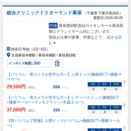
総合クリニックドクターランド幕張
（千葉県 千葉市美浜区）
更新日:
2026.08.05
特徴
幕張豊砂駅直結のイオンモール幕張新
都心グランドモール内にございます。
普段お仕事や家事、学業などで
...
続きを読
む▼
休診日:
年始（1日~3日）
京成幕張本郷駅 / 幕張本郷駅 / 幕張豊砂駅
インボイス制度に対応
【バリウム・胃カメラが苦手な方へ】人間ドック(胸腹部CT+腫瘍マ
ーカー)
8
月
9
月
10
月
29,500
円
268
（税込）
ポイント
○
○
○
【バリウム・胃カメラが苦手な方へ】レディースドック(胸腹部CT
+腫瘍マーカー+マンモグラフィ+乳腺エコー)
8
月
9
月
10
月
37,000
円
336
（税込）
ポイント
○
○
○
【胃バリウムで実施】人間ドック(バリウム+胸腹部CT+腫瘍マーカ
ー)
8
月
9
月
10
月