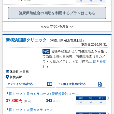
○
○
○
健康保険組合の補助を利用するプランはこちら
もっとプランを見る
新横浜国際クリニック
（神奈川県 横浜市港北区）
更新日:
2026.07.31
特徴
苦痛を軽減させた内視鏡検査を目指し
て当院は消化器疾患、内視鏡検査（胃カメ
ラ・大腸カメラ）、ピロリ菌治
...
続きを読
む▼
休診日:
土日祝
新横浜駅
オンライン決済対応
インボイス制度に対応
人間ドック + 胃カメラコース+腹部超音波コース
8
月
9
月
10
月
37,800
円
343
（税込）
ポイント
○
○
○
人間ドック + 大腸カメラコース