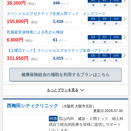
8
月
9
月
10
月
38,300
円
348
（税込）
ポイント
○
○
○
スペシャルエグゼクティブ全身人間ドック メンズコース
8
月
9
月
10
月
155,800
円
1,416
（税込）
ポイント
○
○
○
乳腺超音波検査による乳がん検診
8
月
9
月
10
月
6,800
円
61
（税込）
ポイント
○
○
○
【土曜日ドック】スペシャルエグゼクティブ全身ペアドック
8
月
9
月
10
月
331,650
円
3,015
（税込）
ポイント
○
○
○
健康保険組合の補助を利用するプランはこちら
もっとプランを見る
西梅田シティクリニック
（大阪府 大阪市北区）
更新日:
2026.07.30
特徴
院は内科、健診・人間ドック、婦人科
併設で総合的医療を皆様に提供しサポート
いたします。