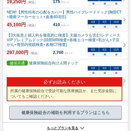
19,250
円
175
（税込）
ポイント
○
○
○
NEW!【男性特有の心配をカバー】男性ハイグレードドック(胸部CT
+腫瘍マーカーセット+血液40項目)
8
月
9
月
10
月
45,100
円
410
（税込）
ポイント
○
○
○
【3大疾患と婦人科を徹底的に検査】大腸カメラも含む!レディース
VIPプレミアムドック(頭部MRI検査+各種エコー検査+乳がん+子宮
がん+胃部内視鏡検査+各種CT検査)
8
月
9
月
10
月
297,000
円
2,700
（税込）
ポイント
○
○
○
健保共通
健康保険組合向け人間ドック
8
月
9
月
10
月
○
○
○
必ずお読みください
所属の健康保険組合で受診可能な医療施設か、また受診金額に
ついてもご確認ください。
健康保険組合の補助を利用するプランはこちら
もっとプランを見る