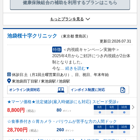
健康保険組合の補助を利用するプランはこちら
もっとプランを見る
池袋桜十字クリニック
（東京都 豊島区）
更新日:
2026.07.31
特徴
＜内視鏡キャンペ―ン実施中＞
2025年4月からご好評につき内視鏡が2台体
制となりました。
今な
...
続きを読む▼
休診日:
土（月1回土曜営業日あり）、日、祝日、年末年始
東池袋四丁目駅 / 東池袋駅 / 池袋駅
オンライン決済対応
インボイス制度に対応
★マーソ価格★法定健診(雇入時健診にも対応) スピード受診♪
8
月
9
月
10
月
8,800
円
80
（税込）
ポイント
○
○
○
☆食事券付き☆胃カメラ・バリウムが苦手な方の人間ドック
8
月
9
月
10
月
28,700
円
260
（税込）
ポイント
○
○
○