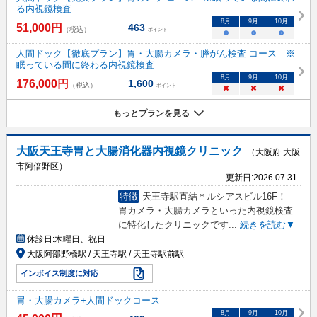
る内視鏡検査
8
月
9
月
10
月
51,000
円
463
（税込）
ポイント
○
○
○
人間ドック【徹底プラン】胃・大腸カメラ・膵がん検査 コース ※
眠っている間に終わる内視鏡検査
8
月
9
月
10
月
176,000
円
1,600
（税込）
ポイント
×
×
×
もっとプランを見る
大阪天王寺胃と大腸消化器内視鏡クリニック
（大阪府 大阪
市阿倍野区）
更新日:
2026.07.31
特徴
天王寺駅直結＊ルシアスビル16F！
胃カメラ・大腸カメラといった内視鏡検査
に特化したクリニックです
...
続きを読む▼
休診日:
木曜日、祝日
大阪阿部野橋駅 / 天王寺駅 / 天王寺駅前駅
インボイス制度に対応
胃・大腸カメラ+人間ドックコース
8
月
9
月
10
月