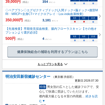
39,000
円
354
（税込）
ポイント
○
○
○
◇ペアプラン◇エグゼクティブドック(人間ドック+脳ドック+腹部M
RI・MRCP+全身CT+マイクロアレイ・Lox-inde血液検査)
8
月
9
月
10
月
350,000
円
3,181
（税込）
ポイント
×
×
○
【先進検査】早期発見採血検査、腸内フローラスキャン【その他オ
プションより選択必須】
8
月
9
月
10
月
500
円
4
（税込）
ポイント
○
○
○
健康保険組合の補助を利用するプランはこちら
もっとプランを見る
明治安田新宿健診センター
（東京都 渋谷区）
更新日:
2026.07.30
特徴
男女別の広々とした健診フロアで、安
心して快適に受診していただけます。
都内最大級となる８室の内視鏡
...
続きを読
む▼