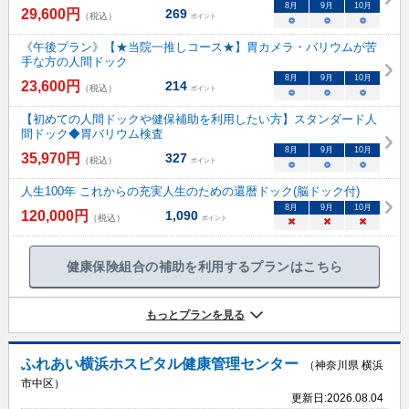
8
月
9
月
10
月
29,600
円
269
（税込）
ポイント
○
○
○
《午後プラン》【★当院一推しコース★】胃カメラ・バリウムが苦
手な方の人間ドック
8
月
9
月
10
月
23,600
円
214
（税込）
ポイント
○
○
○
【初めての人間ドックや健保補助を利用したい方】スタンダード人
間ドック◆胃バリウム検査
8
月
9
月
10
月
35,970
円
327
（税込）
ポイント
○
○
○
人生100年 これからの充実人生のための還暦ドック(脳ドック付)
8
月
9
月
10
月
120,000
円
1,090
（税込）
ポイント
×
×
×
健康保険組合の補助を利用するプランはこちら
もっとプランを見る
ふれあい横浜ホスピタル健康管理センター
（神奈川県 横浜
市中区）
更新日:
2026.08.04