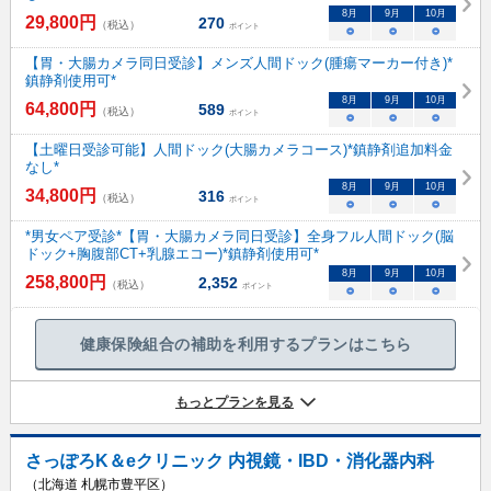
8
月
9
月
10
月
29,800
円
270
（税込）
ポイント
○
○
○
【胃・大腸カメラ同日受診】メンズ人間ドック(腫瘍マーカー付き)*
鎮静剤使用可*
8
月
9
月
10
月
64,800
円
589
（税込）
ポイント
○
○
○
【土曜日受診可能】人間ドック(大腸カメラコース)*鎮静剤追加料金
なし*
8
月
9
月
10
月
34,800
円
316
（税込）
ポイント
○
○
○
*男女ペア受診*【胃・大腸カメラ同日受診】全身フル人間ドック(脳
ドック+胸腹部CT+乳腺エコー)*鎮静剤使用可*
8
月
9
月
10
月
258,800
円
2,352
（税込）
ポイント
○
○
○
健康保険組合の補助を利用するプランはこちら
もっとプランを見る
さっぽろK＆eクリニック 内視鏡・IBD・消化器内科
（北海道 札幌市豊平区）