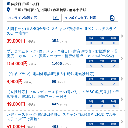
休診日:
日曜・祝日
三田駅 / 田町駅 / 芝公園駅 / 赤羽橋駅 / 麻布十番駅
オンライン決済対応
インボイス制度に対応
人間ドック(胃ABC)全身CTスキャン *低線量AIDR3D マルチスライ
スCTで実施*
8
月
9
月
10
月
39,000
円
354
（税込）
ポイント
○
○
○
プレミアムドック (胃カメラ・全身CT・超音波検査・動脈硬化・骨
密度 ・ホルモン・ 腫瘍マーカー・精密体組成・アレルギー検査)
8
月
9
月
10
月
154,000
円
1,400
（税込）
ポイント
○
○
○
【午後プラン】定期健康診断(雇入れ時法定健診対応)
8
月
9
月
10
月
9,900
円
90
（税込）
ポイント
○
○
○
【女性対応】フルレディースドック(胃バリウム/ABC選択):乳腺・子
宮検査、腹部CT、腫瘍マーカー付き
8
月
9
月
10
月
49,000
円
445
（税込）
ポイント
○
○
○
レディースドック(胃ABC)全身CTスキャン *低線量AIDR3D マルチ
スライスCTで実施*
8
月
9
月
10
月
51,000
円
463
（税込）
ポイント