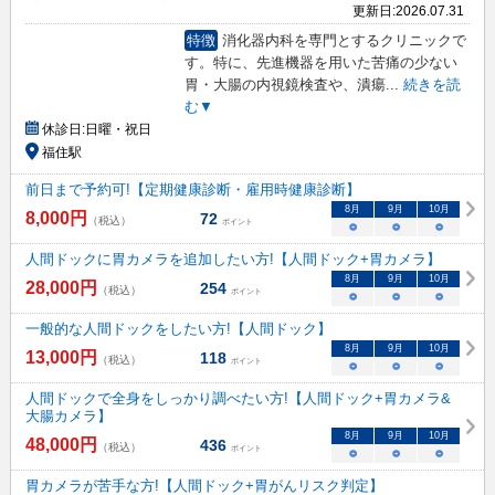
更新日:
2026.07.31
特徴
消化器内科を専門とするクリニックで
す。特に、先進機器を用いた苦痛の少ない
胃・大腸の内視鏡検査や、潰瘍
...
続きを読
む▼
休診日:
日曜・祝日
福住駅
前日まで予約可!【定期健康診断・雇用時健康診断】
8
月
9
月
10
月
8,000
円
72
（税込）
ポイント
○
○
○
人間ドックに胃カメラを追加したい方!【人間ドック+胃カメラ】
8
月
9
月
10
月
28,000
円
254
（税込）
ポイント
○
○
○
一般的な人間ドックをしたい方!【人間ドック】
8
月
9
月
10
月
13,000
円
118
（税込）
ポイント
○
○
○
人間ドックで全身をしっかり調べたい方!【人間ドック+胃カメラ&
大腸カメラ】
8
月
9
月
10
月
48,000
円
436
（税込）
ポイント
○
○
○
胃カメラが苦手な方!【人間ドック+胃がんリスク判定】