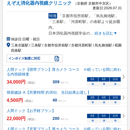
えぞえ消化器内視鏡クリニック
（京都府 京都市中京区）
更新日:
2026.07.31
特徴
「京都市役所前駅」「烏丸御池駅」
「三条駅」「河原町駅」の各駅より徒歩圏
内。
日本消化器内視鏡学会の
...
続きを読む▼
休診日:
日曜・祝日
三条京阪駅 / 三条駅 / 京都市役所前駅 / 京都河原町駅 / 烏丸御池駅 / 祇園
四条駅
インボイス制度に対応
人間ドック【標準プラン】胃カメラ コース ※眠っている間に終わ
る内視鏡検査
8
月
9
月
10
月
34,000
円
309
（税込）
ポイント
○
○
○
簡易健診 A【所要時間 約30分、当日結果お渡し】
8
月
9
月
10
月
4,500
円
40
（税込）
ポイント
○
○
○
人間ドック【お手軽プラン】
8
月
9
月
10
月
22,000
円
200
（税込）
ポイント
○
○
○
人間ドック【充実プラン】胃カメラ コース ※眠っている間に終わ