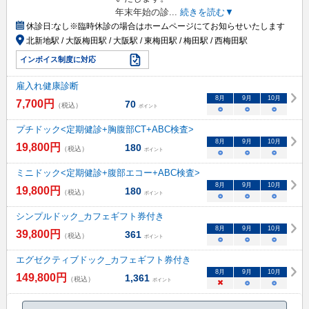
年末年始の診
...
続きを読む▼
休診日:
なし※臨時休診の場合はホームページにてお知らせいたします
北新地駅 / 大阪梅田駅 / 大阪駅 / 東梅田駅 / 梅田駅 / 西梅田駅
インボイス制度に対応
雇入れ健康診断
8
月
9
月
10
月
7,700
円
70
（税込）
ポイント
○
○
○
プチドック<定期健診+胸腹部CT+ABC検査>
8
月
9
月
10
月
19,800
円
180
（税込）
ポイント
○
○
○
ミニドック<定期健診+腹部エコー+ABC検査>
8
月
9
月
10
月
19,800
円
180
（税込）
ポイント
○
○
○
シンプルドック_カフェギフト券付き
8
月
9
月
10
月
39,800
円
361
（税込）
ポイント
○
○
○
エグゼクティブドック_カフェギフト券付き
8
月
9
月
10
月
149,800
円
1,361
（税込）
ポイント
×
○
○