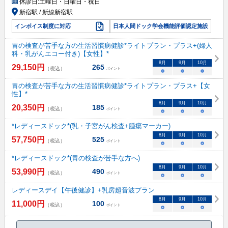
休診日:
土曜日・日曜日・祝日
新宿駅 / 新線新宿駅
インボイス制度に対応
日本人間ドック学会機能評価認定施設
胃の検査が苦手な方の生活習慣病健診*ライトプラン・プラス+(婦人
科・乳がんエコー付き)【女性】*
8
月
9
月
10
月
29,150
円
265
（税込）
ポイント
○
○
○
胃の検査が苦手な方の生活習慣病健診*ライトプラン・プラス+【女
性】*
8
月
9
月
10
月
20,350
円
185
（税込）
ポイント
○
○
○
*レディースドック*(乳・子宮がん検査+腫瘍マーカー)
8
月
9
月
10
月
57,750
円
525
（税込）
ポイント
○
○
○
*レディースドック*(胃の検査が苦手な方へ)
8
月
9
月
10
月
53,990
円
490
（税込）
ポイント
○
○
○
レディースデイ【午後健診】+乳房超音波プラン
8
月
9
月
10
月
11,000
円
100
（税込）
ポイント
○
○
○