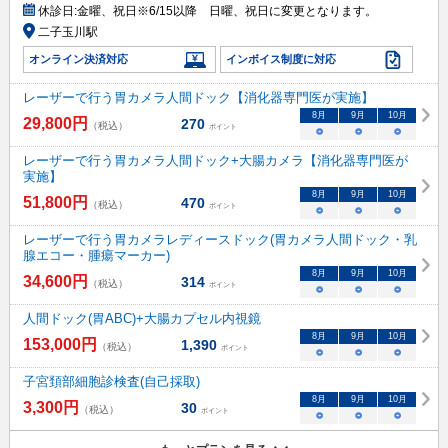
休診日:
金曜、祝日※6/15以降 日曜、祝日に変更となります。
二子玉川駅
オンライン決済対応
インボイス制度に対応
レーザーで行う胃カメラ人間ドック【消化器専門医が実施】
8
月
9
月
10
月
29,800
円
270
（税込）
ポイント
○
○
○
レーザーで行う胃カメラ人間ドック+大腸カメラ【消化器専門医が
実施】
8
月
9
月
10
月
51,800
円
470
（税込）
ポイント
○
○
○
レーザーで行う胃カメラレディースドック(胃カメラ人間ドック・乳
腺エコー・腫瘍マーカー)
8
月
9
月
10
月
34,600
円
314
（税込）
ポイント
○
○
○
人間ドック(胃ABC)+大腸カプセル内視鏡
8
月
9
月
10
月
153,000
円
1,390
（税込）
ポイント
○
○
○
子宮頚部細胞診検査(自己採取)
8
月
9
月
10
月
3,300
円
30
（税込）
ポイント
○
○
○