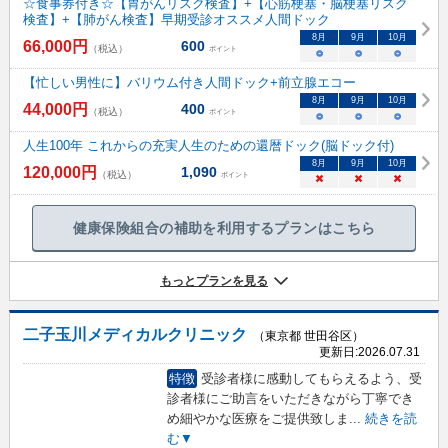
☆食事券付き☆【胃がんリスク検査】+【心筋梗塞・脳梗塞リスク
検査】+【肺がん検査】早期受診オススメ人間ドック
8
月
9
月
10
月
66,000
円
600
（税込）
ポイント
○
○
○
【忙しい男性に】バリウム付き人間ドック+前立腺エコー
8
月
9
月
10
月
44,000
円
400
（税込）
ポイント
○
○
○
人生100年 これからの充実人生のための還暦ドック(脳ドック付)
8
月
9
月
10
月
120,000
円
1,090
（税込）
ポイント
×
×
×
健康保険組合の補助を利用するプランはこちら
もっとプランを見る
二子玉川メディカルクリニック
（東京都 世田谷区）
更新日:
2026.07.31
特徴
受診者様に感動してもらえるよう、受
診者様にご助言をいただきながら丁寧でき
め細やかな医療をご提供致しま
...
続きを読
む▼