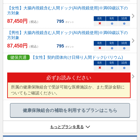
【女性】大腸内視鏡含む人間ドック(AI内視鏡使用)※満69歳以下の
方対象
8
月
9
月
10
月
87,450
円
795
（税込）
ポイント
×
○
○
【男性】大腸内視鏡含む人間ドック(AI内視鏡使用)※満69歳以下の
方対象
8
月
9
月
10
月
87,450
円
795
（税込）
ポイント
×
○
○
健保共通
【女性】契約団体向け日帰り人間ドック(バリウム)
8
月
9
月
10
月
×
○
○
必ずお読みください
所属の健康保険組合で受診可能な医療施設か、また受診金額に
ついてもご確認ください。
健康保険組合の補助を利用するプランはこちら
もっとプランを見る