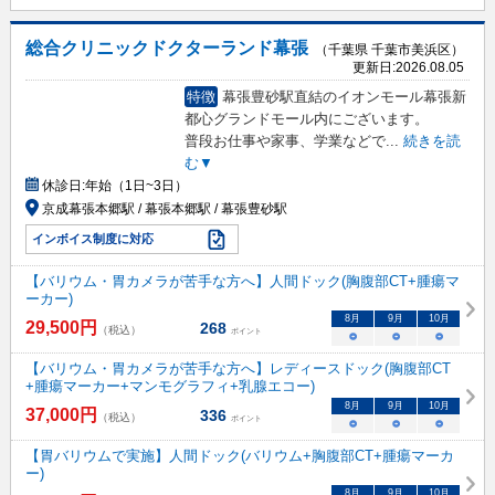
総合クリニックドクターランド幕張
（千葉県 千葉市美浜区）
更新日:
2026.08.05
特徴
幕張豊砂駅直結のイオンモール幕張新
都心グランドモール内にございます。
普段お仕事や家事、学業などで
...
続きを読
む▼
休診日:
年始（1日~3日）
京成幕張本郷駅 / 幕張本郷駅 / 幕張豊砂駅
インボイス制度に対応
【バリウム・胃カメラが苦手な方へ】人間ドック(胸腹部CT+腫瘍マ
ーカー)
8
月
9
月
10
月
29,500
円
268
（税込）
ポイント
○
○
○
【バリウム・胃カメラが苦手な方へ】レディースドック(胸腹部CT
+腫瘍マーカー+マンモグラフィ+乳腺エコー)
8
月
9
月
10
月
37,000
円
336
（税込）
ポイント
○
○
○
【胃バリウムで実施】人間ドック(バリウム+胸腹部CT+腫瘍マーカ
ー)
8
月
9
月
10
月