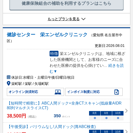
健康保険組合の補助を利用するプランはこちら
もっとプランを見る
健診センター 栄エンゼルクリニック
（愛知県 名古屋市中
区）
更新日:
2026.08.01
特徴
栄エンゼルクリニックは、地域に根ざ
した医療機関として、お客様のニーズに合
わせた医療の提供を心掛けてい
...
続きを読
む▼
休診日:
水曜日・土曜日午後/日曜日/祝日
栄町駅 / 栄駅 / 矢場町駅
オンライン決済対応
インボイス制度に対応
【短時間で精密に】ABC人間ドック+全身CTスキャン(低線量AIDR
80列マルチスライスCT)
8
月
9
月
10
月
38,500
円
350
（税込）
ポイント
○
○
○
【午後受診】バリウムなし!人間ドック(胃ABC検査)
8
月
9
月
10
月