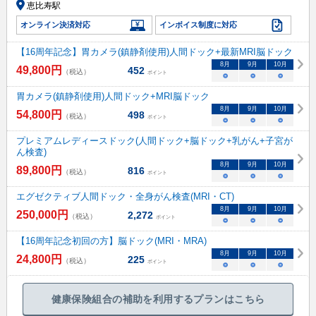
恵比寿駅
オンライン決済対応
インボイス制度に対応
【16周年記念】胃カメラ(鎮静剤使用)人間ドック+最新MRI脳ドック
8
月
9
月
10
月
49,800
円
452
（税込）
ポイント
○
○
○
胃カメラ(鎮静剤使用)人間ドック+MRI脳ドック
8
月
9
月
10
月
54,800
円
498
（税込）
ポイント
○
○
○
プレミアムレディースドック(人間ドック+脳ドック+乳がん+子宮が
ん検査)
8
月
9
月
10
月
89,800
円
816
（税込）
ポイント
○
○
○
エグゼクティブ人間ドック・全身がん検査(MRI・CT)
8
月
9
月
10
月
250,000
円
2,272
（税込）
ポイント
○
○
○
【16周年記念初回の方】脳ドック(MRI・MRA)
8
月
9
月
10
月
24,800
円
225
（税込）
ポイント
○
○
○
健康保険組合の補助を利用するプランはこちら