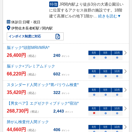
特徴
JR関内駅より徒歩3分の大通公園沿い
に位置するアクセス抜群の施設です。18階
建て高層ビルの地下1階か
...
続きを読む▼
休診日:
日曜・祝日
伊勢佐木長者町駅 / 関内駅
インボイス制度に対応
脳ドック*頭部MRI/MRA*
8
月
9
月
10
月
26,400
円
240
（税込）
ポイント
○
○
○
脳ドック+プレミアムドック
8
月
9
月
10
月
66,220
円
602
（税込）
ポイント
○
○
○
スタンダード人間ドック*胃バリウム検査*
8
月
9
月
10
月
35,420
円
322
（税込）
ポイント
○
○
○
【男女ペア】エグゼクティブドック*宿泊*
8
月
9
月
10
月
268,730
円
2,443
（税込）
ポイント
×
○
○
肺がん検査付人間ドック
8
月
9
月
10
月
44,660
円
406
（税込）
ポイント
○
○
○