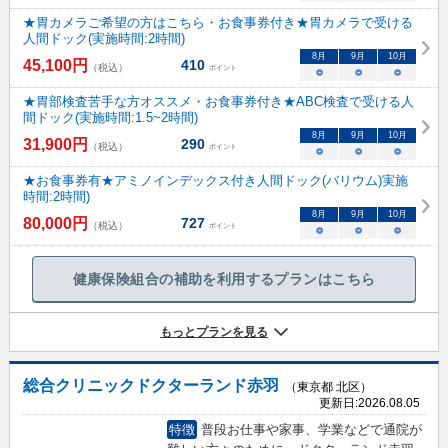
★胃カメラご希望の方はこちら・お食事券付き★胃カメラで受ける
人間ドック(実施時間:2時間)
8
月
9
月
10
月
45,100
円
410
（税込）
ポイント
○
○
○
★胃部検査苦手な方オススメ・お食事券付き★ABC検査で受ける人
間ドック(実施時間:1.5~2時間)
8
月
9
月
10
月
31,900
円
290
（税込）
ポイント
○
○
○
★お食事券有★アミノインデックス付き人間ドック(バリウム)実施
時間:2時間)
8
月
9
月
10
月
80,000
円
727
（税込）
ポイント
○
○
○
健康保険組合の補助を利用するプランはこちら
もっとプランを見る
総合クリニックドクターランド赤羽
（東京都 北区）
更新日:
2026.08.05
特徴
普段お仕事や家事、学業などで通院が