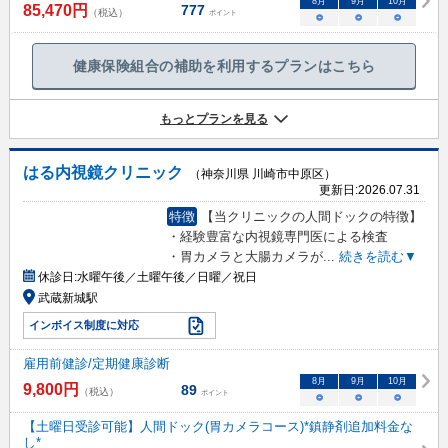
8
月
9
月
10
月
85,470
円
777
（税込）
ポイント
○
○
○
健康保険組合の補助を利用するプランはこちら
もっとプランを見る
はる内視鏡クリニック
（神奈川県 川崎市中原区）
更新日:
2026.07.31
特徴
【当クリニックの人間ドックの特徴】
・経験豊富な内視鏡専門医による検査
・胃カメラと大腸カメラが
...
続きを読む▼
休診日:
水曜午後／土曜午後／日曜／祝日
武蔵新城駅
インボイス制度に対応
雇用前健診/定期健康診断
8
月
9
月
10
月
9,800
円
89
（税込）
ポイント
○
○
○
【土曜日受診可能】人間ドック(胃カメラコース)*鎮静剤追加料金な
し*