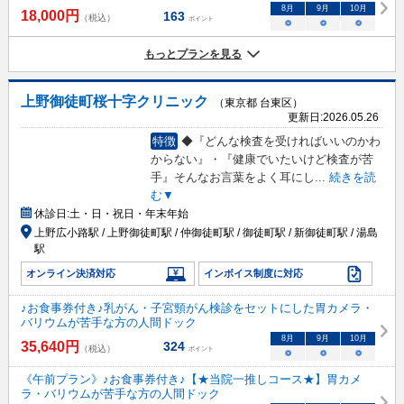
8
月
9
月
10
月
18,000
円
163
（税込）
ポイント
○
○
○
もっとプランを見る
上野御徒町桜十字クリニック
（東京都 台東区）
更新日:
2026.05.26
特徴
◆『どんな検査を受ければいいのかわ
からない』・『健康でいたいけど検査が苦
手』そんなお言葉をよく耳にし
...
続きを読
む▼
休診日:
土・日・祝日・年末年始
上野広小路駅 / 上野御徒町駅 / 仲御徒町駅 / 御徒町駅 / 新御徒町駅 / 湯島
駅
オンライン決済対応
インボイス制度に対応
♪お食事券付き♪乳がん・子宮頸がん検診をセットにした胃カメラ・
バリウムが苦手な方の人間ドック
8
月
9
月
10
月
35,640
円
324
（税込）
ポイント
○
○
○
《午前プラン》♪お食事券付き♪【★当院一推しコース★】胃カメ
ラ・バリウムが苦手な方の人間ドック