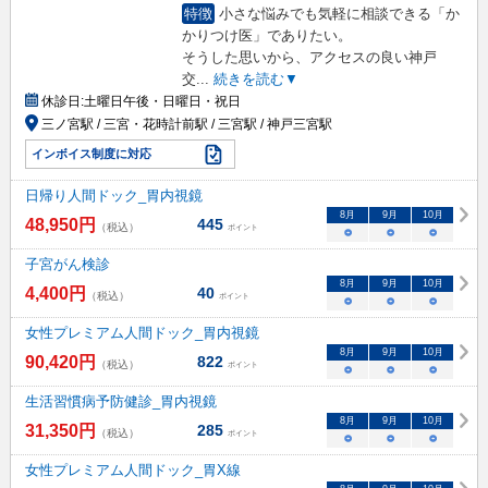
特徴
小さな悩みでも気軽に相談できる「か
かりつけ医」でありたい。
そうした思いから、アクセスの良い神戸
交
...
続きを読む▼
休診日:
土曜日午後・日曜日・祝日
三ノ宮駅 / 三宮・花時計前駅 / 三宮駅 / 神戸三宮駅
インボイス制度に対応
日帰り人間ドック_胃内視鏡
8
月
9
月
10
月
48,950
円
445
（税込）
ポイント
○
○
○
子宮がん検診
8
月
9
月
10
月
4,400
円
40
（税込）
ポイント
○
○
○
女性プレミアム人間ドック_胃内視鏡
8
月
9
月
10
月
90,420
円
822
（税込）
ポイント
○
○
○
生活習慣病予防健診_胃内視鏡
8
月
9
月
10
月
31,350
円
285
（税込）
ポイント
○
○
○
女性プレミアム人間ドック_胃X線