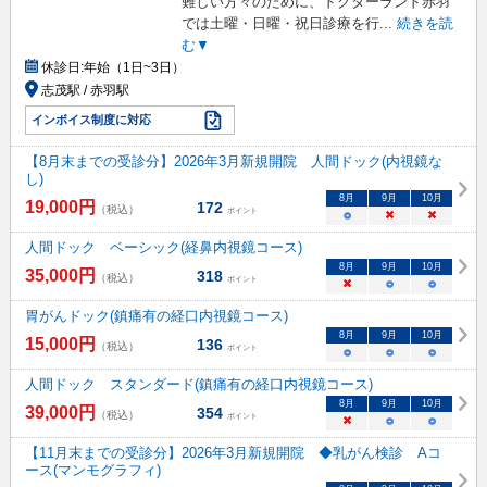
難しい方々のために、ドクターランド赤羽
では土曜・日曜・祝日診療を行
...
続きを読
む▼
休診日:
年始（1日~3日）
志茂駅 / 赤羽駅
インボイス制度に対応
【8月末までの受診分】2026年3月新規開院 人間ドック(内視鏡な
し)
8
月
9
月
10
月
19,000
円
172
（税込）
ポイント
○
×
×
人間ドック ベーシック(経鼻内視鏡コース)
8
月
9
月
10
月
35,000
円
318
（税込）
ポイント
×
○
○
胃がんドック(鎮痛有の経口内視鏡コース)
8
月
9
月
10
月
15,000
円
136
（税込）
ポイント
○
○
○
人間ドック スタンダード(鎮痛有の経口内視鏡コース)
8
月
9
月
10
月
39,000
円
354
（税込）
ポイント
×
○
○
【11月末までの受診分】2026年3月新規開院 ◆乳がん検診 Aコ
ース(マンモグラフィ)