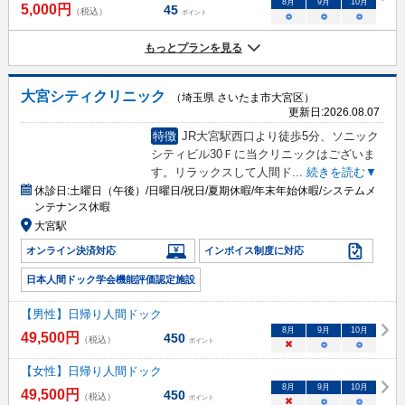
8
月
9
月
10
月
5,000
円
45
（税込）
ポイント
○
○
○
もっとプランを見る
大宮シティクリニック
（埼玉県 さいたま市大宮区）
更新日:
2026.08.07
特徴
JR大宮駅西口より徒歩5分、ソニック
シティビル30Ｆに当クリニックはございま
す。リラックスして人間ド
...
続きを読む▼
休診日:
土曜日（午後）/日曜日/祝日/夏期休暇/年末年始休暇/システムメ
ンテナンス休暇
大宮駅
オンライン決済対応
インボイス制度に対応
日本人間ドック学会機能評価認定施設
【男性】日帰り人間ドック
8
月
9
月
10
月
49,500
円
450
（税込）
ポイント
×
○
○
【女性】日帰り人間ドック
8
月
9
月
10
月
49,500
円
450
（税込）
ポイント
×
○
○