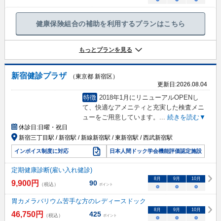
健康保険組合の補助を利用するプランはこちら
もっとプランを見る
新宿健診プラザ
（東京都 新宿区）
更新日:
2026.08.04
特徴
2018年1月にリニューアルOPENし
て、快適なアメニティと充実した検査メニ
ューをご用意しています。
...
続きを読む▼
休診日:
日曜・祝日
新宿三丁目駅 / 新宿駅 / 新線新宿駅 / 東新宿駅 / 西武新宿駅
インボイス制度に対応
日本人間ドック学会機能評価認定施設
定期健康診断(雇い入れ健診)
8
月
9
月
10
月
9,900
円
90
（税込）
ポイント
○
○
○
胃カメラバリウム苦手な方のレディースドック
8
月
9
月
10
月
46,750
円
425
（税込）
ポイント
○
○
○