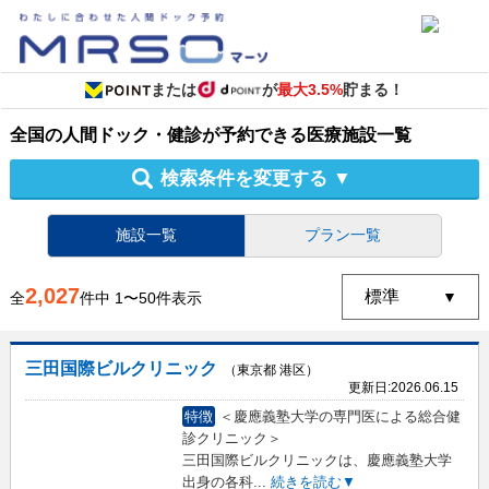
または
が
最大3.5%
貯まる！
全国
の
人間ドック・健診
が予約できる
医療施設
一覧
検索条件を変更する
▼
施設一覧
プラン一覧
2,027
全
件中
1
〜
50
件表示
三田国際ビルクリニック
（東京都 港区）
更新日:
2026.06.15
特徴
＜慶應義塾大学の専門医による総合健
診クリニック＞
三田国際ビルクリニックは、慶應義塾大学
出身の各科
...
続きを読む▼