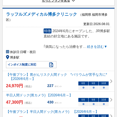
もっとプランを見る
ラッフルズメディカル博多クリニック
（福岡県 福岡市博多
区）
更新日:
2026.08.01
特徴
2024年6月にオープンした、JR博多駅
直結の好立地にある施設です。
｢病気になったら治療をす
...
続きを読む▼
休診日:
日曜・祝日
博多駅
インボイス制度に対応
【午後プラン】胃がんリスク人間ドック *バリウムが苦手な方に*
【2026年6月～】
8
月
9
月
10
月
24,970
円
227
（税込）
ポイント
○
○
○
半日人間ドック(胃カメラ) 【2026年6月～】
8
月
9
月
10
月
47,300
円
430
（税込）
ポイント
○
○
○
【午後プラン】半日人間ドック(胃カメラ) 【2026年6月～】
8
月
9
月
10
月