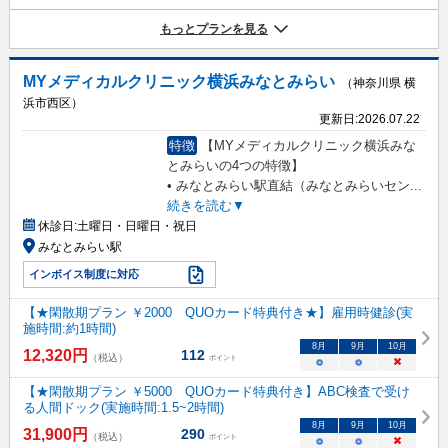
もっとプランを見る
MYメディカルクリニック横浜みなとみらい
（神奈川県 横
浜市西区）
更新日:
2026.07.22
特徴
【MYメディカルクリニック横浜みな
とみらいの4つの特徴】
• みなとみらい駅直結（みなとみらいセン
...
続きを読む▼
休診日:
土曜日・日曜日・祝日
みなとみらい駅
インボイス制度に対応
【★閑散期プラン ￥2000 QUOカード特典付き★】雇用時健診(実
施時間:約1時間)
8
月
9
月
10
月
12,320
円
112
（税込）
ポイント
○
○
×
【★閑散期プラン ￥5000 QUOカード特典付き】ABC検査で受け
る人間ドック(実施時間:1.5~2時間)
8
月
9
月
10
月
31,900
円
290
（税込）
ポイント
○
○
×