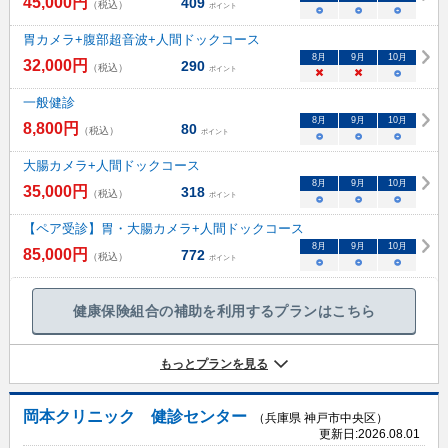
45,000
円
409
（税込）
ポイント
○
○
○
胃カメラ+腹部超音波+人間ドックコース
8
月
9
月
10
月
32,000
円
290
（税込）
ポイント
×
×
○
一般健診
8
月
9
月
10
月
8,800
円
80
（税込）
ポイント
○
○
○
大腸カメラ+人間ドックコース
8
月
9
月
10
月
35,000
円
318
（税込）
ポイント
○
○
○
【ペア受診】胃・大腸カメラ+人間ドックコース
8
月
9
月
10
月
85,000
円
772
（税込）
ポイント
○
○
○
健康保険組合の補助を利用するプランはこちら
もっとプランを見る
岡本クリニック 健診センター
（兵庫県 神戸市中央区）
更新日:
2026.08.01