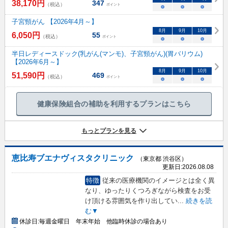
38,170
円
347
（税込）
ポイント
○
○
○
子宮頸がん 【2026年4月～】
8
月
9
月
10
月
6,050
円
55
（税込）
ポイント
○
○
○
半日レディースドック(乳がん(マンモ)、子宮頸がん)(胃バリウム)
【2026年6月～】
8
月
9
月
10
月
51,590
円
469
（税込）
ポイント
○
○
○
健康保険組合の補助を利用するプランはこちら
もっとプランを見る
恵比寿ブエナヴィスタクリニック
（東京都 渋谷区）
更新日:
2026.08.08
特徴
従来の医療機関のイメージとは全く異
なり、ゆったりくつろぎながら検査をお受
け頂ける雰囲気を作り出してい
...
続きを読
む▼
休診日:
毎週金曜日 年末年始 他臨時休診の場合あり