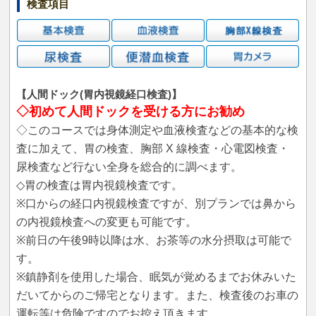
検査項目
【人間ドック(胃内視鏡経口検査)】
◇初めて人間ドックを受ける方にお勧め
◇このコースでは身体測定や血液検査などの基本的な検
査に加えて、胃の検査、胸部 X 線検査・心電図検査・
尿検査など行ない全身を総合的に調べます。
◇胃の検査は胃内視鏡検査です。
※口からの経口内視鏡検査ですが、別プランでは鼻から
の内視鏡検査への変更も可能です。
※前日の午後9時以降は水、お茶等の水分摂取は可能で
す。
※鎮静剤を使用した場合、眠気が覚めるまでお休みいた
だいてからのご帰宅となります。また、検査後のお車の
運転等は危険ですのでお控え頂きます。