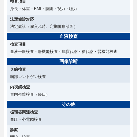
検査項目
身長・体重・BMI・腹囲・視力・聴力
法定健診対応
法定健診（雇入れ時、定期健康診断）
血液検査
検査項目
血液一般検査・肝機能検査・脂質代謝・糖代謝・腎機能検査
画像診断
Ｘ線検査
胸部レントゲン検査
内視鏡検査
胃内視鏡検査（経口）
その他
循環器関連検査
血圧・心電図検査
診察