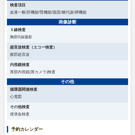
検査項目
血液一般/肝機能/腎機能/脂質/糖代謝/膵機能
画像診断
Ｘ線検査
胸部X線撮影
超音波検査（エコー検査）
腹部超音波
内視鏡検査
胃部内視鏡(胃カメラ)検査
その他
循環器関連検査
心電図
その他検査
便潜血検査
予約カレンダー