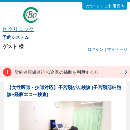
Vポイントご利用案内
坊クリニック
予約システム
ゲスト
様
ログイン
|
マイページ
契約健康保健組合/企業の補助を利用する方
【女性医師・技師対応】子宮頸がん検診 (子宮頸部細胞
診+経膣エコー検査)