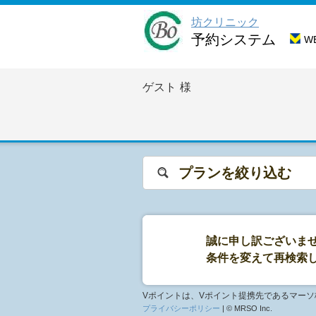
坊クリニック
予約システム
W
ゲスト
様
プランを絞り込む
誠に申し訳ございま
条件を変えて再検索
Vポイントは、Vポイント提携先であるマー
プライバシーポリシー
| © MRSO Inc.