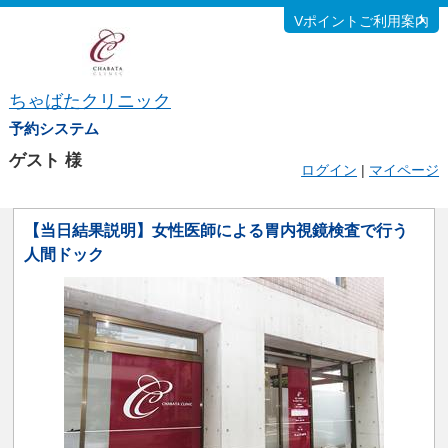
Vポイントご利用案内
ちゃばたクリニック
予約システム
ゲスト
様
ログイン
|
マイページ
【当日結果説明】女性医師による胃内視鏡検査で行う
人間ドック