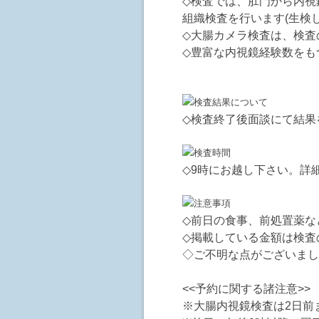
◇検査では、肛門から内視
組織検査を行います(生検
◇大腸カメラ検査は、検査
◇豊富な内視鏡経験数をも
◇検査終了後面談にて結果
◇9時にお越し下さい。詳
◇前日の食事、前処置薬な
◇掲載している金額は検査
◇ご不明な点がございまし
<<予約に関する諸注意>>
※大腸内視鏡検査は2日前