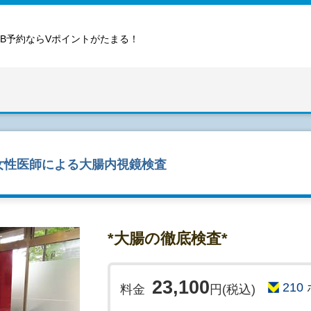
EB予約ならVポイントがたまる！
女性医師による大腸内視鏡検査
*大腸の徹底検査*
23,100
210
料金
円(税込)