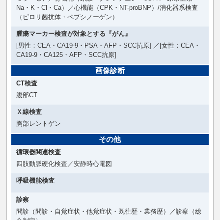
Na・K・Cl・Ca）／心機能（CPK・NT-proBNP）/消化器系検査
（ピロリ菌抗体・ペプシノーゲン）
腫瘍マーカー検査が対象とする『がん』
[男性：CEA・CA19-9・PSA・AFP・SCC抗原] ／[女性：CEA・
CA19-9・CA125・AFP・SCC抗原]
画像診断
CT検査
腹部CT
Ｘ線検査
胸部レントゲン
その他
循環器関連検査
四肢動脈硬化検査／安静時心電図
呼吸機能検査
診察
問診（問診・自覚症状・他覚症状・既往歴・業務歴）／診察（総