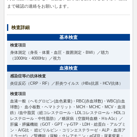
まで確認の連絡をお願いします。
検査詳細
基本検査
検査項目
身体測定（身長・体重・血圧・腹囲測定・BMI）／聴力
（1000Hz・4000Hz）／視力
血液検査
感染症等の抗体検査
炎症反応（CRP・RF）／肝炎ウイルス（HBs抗原・HCV抗体）
検査項目
血液一般（ヘモグロビン(血色素量)・RBC(赤血球数)・WBC(白血
球数)・ 血小板数・ヘマトクリット・MCH・MCHC・MCV・血清
鉄）/血中脂質（総コレステロール・LDLコレステロール・HDLコ
レステロール・中性脂肪）／糖尿病（空腹時血糖・HｂA1c）／
肝臓・膵臓機能（GOT・GPT・γ-GTP・LDH・総蛋白・アルプミ
ン・A/G比・ 総ビリルビン・コリンエステラーゼ・ALP・血清ア
ミラーゼ）／腎機能（尿酸・クレアチニン・eGFR・尿素窒素・