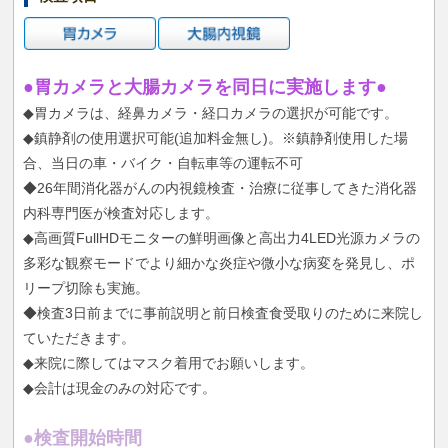
●胃カメラと大腸カメラを同日に実施します●
◆胃カメラは、経鼻カメラ・経口カメラの選択が可能です。
◆鎮静剤の使用選択可能(追加料金無し)。※鎮静剤使用した場
合、当日の車・バイク・自転車等の運転不可
◆26年間消化器がんの内視鏡検査・治療に従事してきた消化器
内科専門医が検査対応します。
◆高画質FullHDモニターの鮮明画像と高出力4LED光源カメラの
多彩な観察モードでより細かな炎症や微小な病変を発見し、ポ
リープ切除も実施。
◆検査3日前までに事前説明と前日検査食受取りのために来院し
ていただきます。
◆来院に際してはマスク着用でお願いします。
◆会計は現金のみの対応です。
●検査開始時間