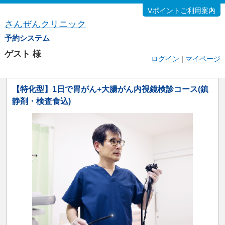
Vポイントご利用案内
さんぜんクリニック
予約システム
ゲスト
様
ログイン
|
マイページ
【特化型】1日で胃がん+大腸がん内視鏡検診コース(鎮
静剤・検査食込)