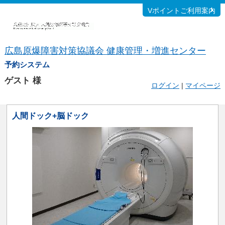
Vポイントご利用案内
広島原爆障害対策協議会 健康管理・増進センター
予約システム
ゲスト
様
ログイン
|
マイページ
人間ドック+脳ドック