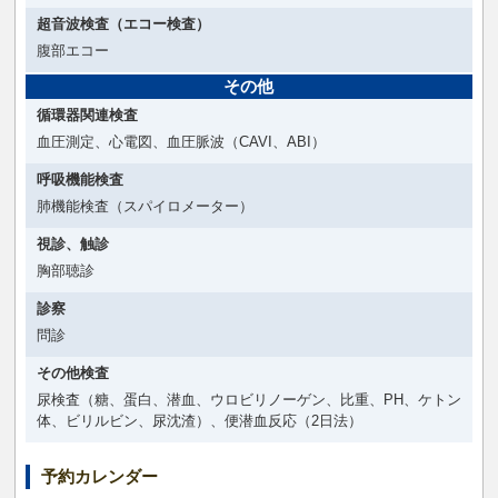
超音波検査（エコー検査）
腹部エコー
その他
循環器関連検査
血圧測定、心電図、血圧脈波（CAVI、ABI）
呼吸機能検査
肺機能検査（スパイロメーター）
視診、触診
胸部聴診
診察
問診
その他検査
尿検査（糖、蛋白、潜血、ウロビリノーゲン、比重、PH、ケトン
体、ビリルビン、尿沈渣）、便潜血反応（2日法）
予約カレンダー