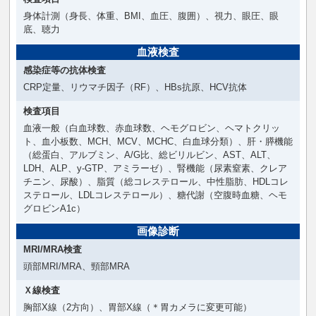
身体計測（身長、体重、BMI、血圧、腹囲）、視力、眼圧、眼
底、聴力
血液検査
感染症等の抗体検査
CRP定量、リウマチ因子（RF）、HBs抗原、HCV抗体
検査項目
血液一般（白血球数、赤血球数、ヘモグロビン、ヘマトクリッ
ト、血小板数、MCH、MCV、MCHC、白血球分類）、肝・膵機能
（総蛋白、アルブミン、A/G比、総ビリルビン、AST、ALT、
LDH、ALP、y-GTP、アミラーゼ）、腎機能（尿素窒素、クレア
チニン、尿酸）、脂質（総コレステロール、中性脂肪、HDLコレ
ステロール、LDLコレステロール）、糖代謝（空腹時血糖、ヘモ
グロビンA1c）
画像診断
MRI/MRA検査
頭部MRI/MRA、頸部MRA
Ｘ線検査
胸部X線（2方向）、胃部X線（＊胃カメラに変更可能）