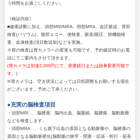
う時間をお過ごしください。
《検診内容》
■健康診断に加え、頭部MRI/MRA、頸部MRA、血圧脈波、胃部
検査(バリウム)、腹部エコー、便検査、眼底/眼圧、肺機能検
査、血液検査(項目数追加)などを実施。
※胃の検査は胃カメラへの変更も可能です。予約確定時のお電
話にてご案内をさせて頂きます。
(胃カメラは別途2,200円にて、変更経口または経鼻変更可能で
す。)
※胃カメラは、空き状況によっては日程調整をお願いする場合
がございます。予めご了承ください。
●充実の脳検査項目
・頭部MRI……脳梗塞、脳内出血、脳萎縮、脳腫瘍、脳動脈瘤
などを検査します。
・頭部MRA……くも膜下出血の原因となる動脈瘤や、脳梗塞の
原因となる脳動脈硬化(脳動脈の狭窄・閉塞・拡張・蛇行・延長