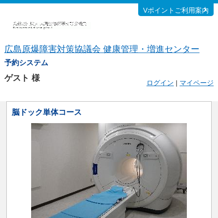
Vポイントご利用案内
広島原爆障害対策協議会 健康管理・増進センター
予約システム
ゲスト
様
ログイン
|
マイページ
脳ドック単体コース