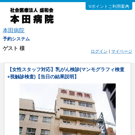
Vポイントご利用案内
本田病院
予約システム
ゲスト
様
ログイン
|
マイページ
【女性スタッフ対応】乳がん検診(マンモグラフィ検査
+視触診検査)【当日の結果説明】