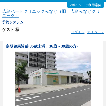
Vポイントご利用案内
広島ハートクリニックみなと（旧 広島みなとクリ
ニック）
予約システム
ゲスト
様
ログイン
|
マイページ
定期健康診断(35歳未満、36歳～39歳の方)