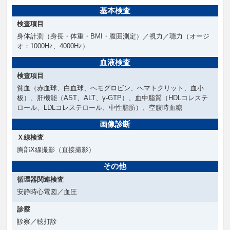
基本検査
検査項目
身体計測（身長・体重・BMI・腹囲測定）／視力／聴力（オージ
オ：1000Hz、4000Hz）
血液検査
検査項目
貧血（赤血球、白血球、ヘモグロビン、ヘマトクリット、血小
板）、肝機能（AST、ALT、γ-GTP）、血中脂質（HDLコレステ
ロール、LDLコレステロール、中性脂肪）、空腹時血糖
画像診断
Ｘ線検査
胸部X線撮影（直接撮影）
その他
循環器関連検査
安静時心電図／血圧
診察
診察／聴打診