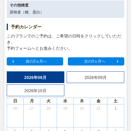
その他検査
尿検査（糖、蛋白）
予約カレンダー
このプランでのご予約は、ご希望の日時をクリックしていただ
き、
予約フォームへとお進みください。
前の3ヵ月へ
次の3ヵ月へ
2026年08月
2026年09月
2026年10月
日
月
火
水
木
金
土
26
27
28
29
30
31
1