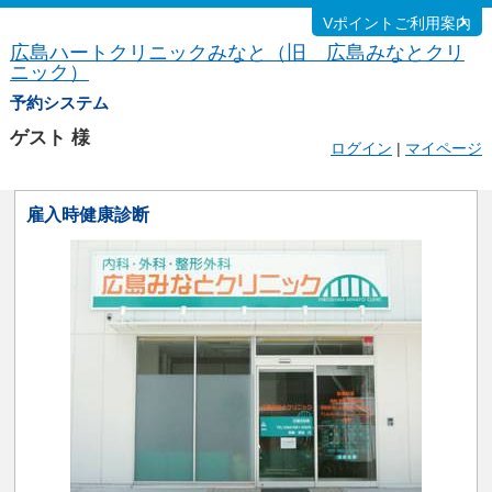
Vポイントご利用案内
広島ハートクリニックみなと（旧 広島みなとクリ
ニック）
予約システム
ゲスト
様
ログイン
|
マイページ
雇入時健康診断