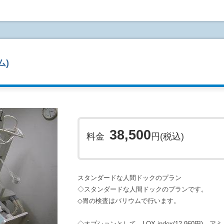
◇子宮細胞診は提携の婦人科医院で実施いたしま
◇胃の検査はバリウムで行います。
◇オプションとして、LOX-index(12,960円)、ア
女性6種29,160円)、MCIスクリーニング検査(21,60
追加することができます。詳細は次ページのオプ
ム)
38,500
料金
円(税込)
スタンダードな人間ドックのプラン
◇スタンダードな人間ドックのプランです。
◇胃の検査はバリウムで行います。
◇オプションとして、LOX-index(12,960円)、ア