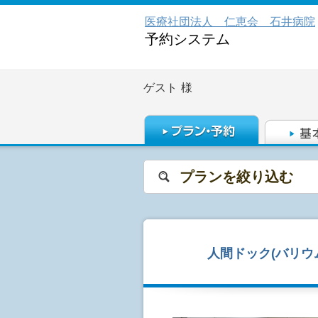
医療社団法人 仁恵会 石井病院
予約システム
ゲスト
様
プランを絞り込む
人間ドック(バリウム