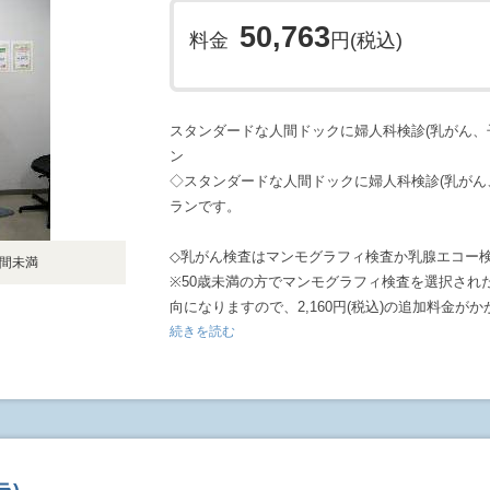
50,763
料金
円(税込)
スタンダードな人間ドックに婦人科検診(乳がん、
ン
◇スタンダードな人間ドックに婦人科検診(乳がん
ランです。
◇乳がん検査はマンモグラフィ検査か乳腺エコー
時間未満
※50歳未満の方でマンモグラフィ検査を選択され
向になりますので、2,160円(税込)の追加料金
続きを読む
◇子宮細胞診は提携の婦人科医院で実施いたしま
◇胃カメラ検査は経鼻で行います。
◇オプションとして、LOX-index(12,960円)、ア
女性6種29,160円)、MCIスクリーニング検査(21,60
追加することができます。詳細は次ページのオプ