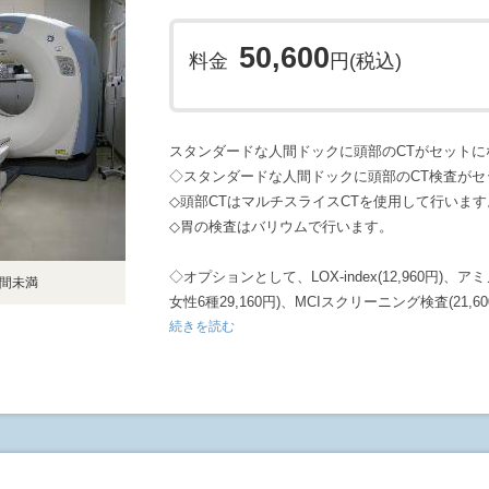
50,600
料金
円(税込)
スタンダードな人間ドックに頭部のCTがセットに
◇スタンダードな人間ドックに頭部のCT検査が
◇頭部CTはマルチスライスCTを使用して行います
◇胃の検査はバリウムで行います。
◇オプションとして、LOX-index(12,960円)、ア
時間未満
女性6種29,160円)、MCIスクリーニング検査(21,60
追加することができます。詳細は次ページのオプ
続きを読む