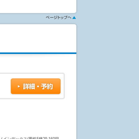
す。
ミノインデックス(男性5種29,160円、
0円)、APOE血液検査(17,280円)を
ション選択画面でご確認ください。
ミノインデックス(男性5種29,160円、