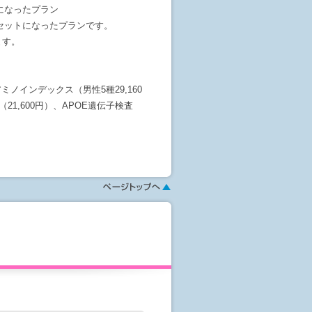
になったプラン
セットになったプランです。
ます。
、アミノインデックス（男性5種29,160
（21,600円）、APOE遺伝子検査
は次ページのオプション選択画面でご