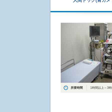
人間ドック(胃カメ
所要時間
1時間以上～3