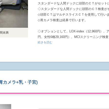
スタンダードな人間ドックに頭部のＣＴがセット
◇スタンダードな人間ドックに頭部のＣＴ検査が
◇頭部ＣＴはマルチスライスＣＴを使用して行い
◇胃カメラ検査は経鼻で行います。
◇オプションとして、LOX-index（12,960円）
時間未満
円、女性6種29,160円）、MCIスクリーニング検査
（17,280円）を追加することができます。詳細
続きを読む
確認ください。
胃カメラ+乳・子宮)