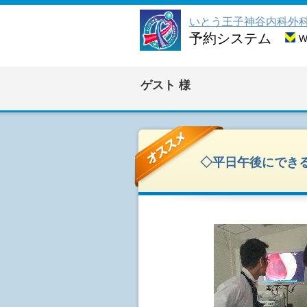
いとう王子神谷内科外
予約システム
ゲスト
様
◇平日午後にでき