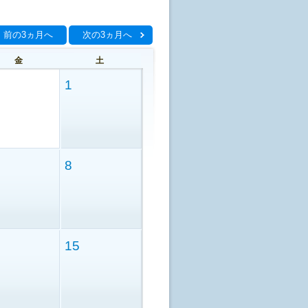
前の3ヵ月へ
次の3ヵ月へ
金
土
1
8
15