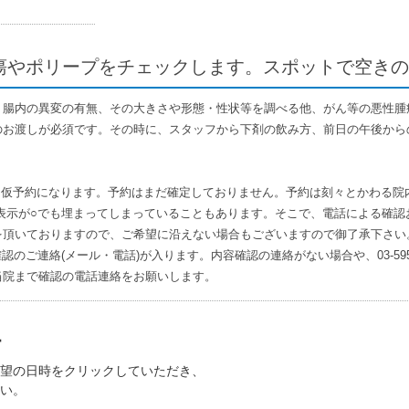
瘍やポリープをチェックします。スポットで空きの
。腸内の異変の有無、その大きさや形態・性状等を調べる他、がん等の悪性腫
のお渡しが必須です。その時に、スタッフから下剤の飲み方、前日の午後から
、仮予約になります。予約はまだ確定しておりません。予約は刻々とかわる院
表示が○でも埋まってしまっていることもあります。そこで、電話による確認
を頂いておりますので、ご希望に沿えない場合もございますので御了承下さい
認のご連絡(メール・電話)が入ります。内容確認の連絡がない場合や、03-595
当院まで確認の電話連絡をお願いします。
望の日時をクリックしていただき、
い。