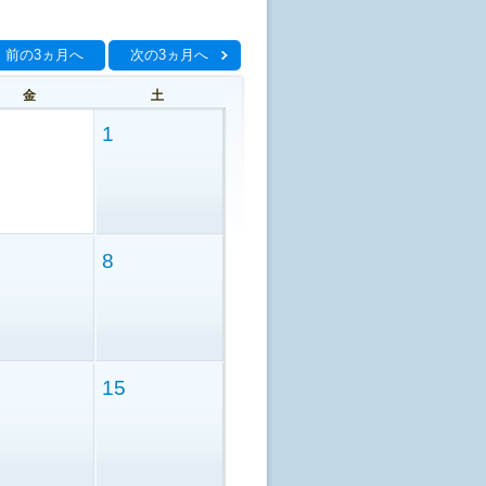
前の3ヵ月へ
次の3ヵ月へ
金
土
1
8
15