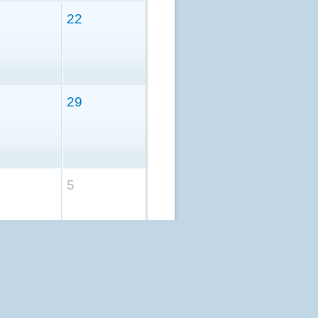
22
29
5