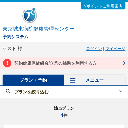
Vポイントご利用案内
東京城東病院健康管理センター
予約システム
ゲスト
様
ログイン
|
マイページ
契約健康保健組合/企業の補助を利用する方
プラン・予約
メニュー
プランを絞り込む
該当プラン
4
件