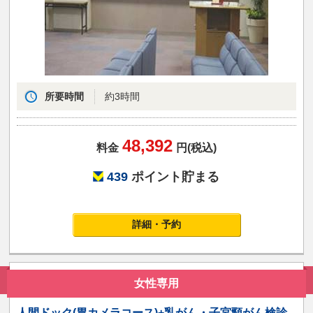
所要時間
約3時間
48,392
料金
円(税込)
439
ポイント貯まる
詳細・予約
女性専用
人間ドック(胃カメラコース)+乳がん・子宮頸がん検診