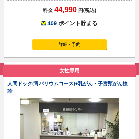
44,990
料金
円(税込)
409
ポイント貯まる
詳細・予約
女性専用
人間ドック(胃バリウムコース)+乳がん・子宮頸がん検
診