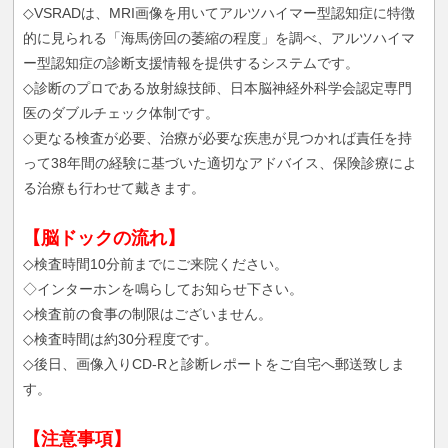
◇VSRADは、MRI画像を用いてアルツハイマー型認知症に特徴
的に見られる「海馬傍回の萎縮の程度」を調べ、アルツハイマ
ー型認知症の診断支援情報を提供するシステムです。
◇診断のプロである放射線技師、日本脳神経外科学会認定専門
医のダブルチェック体制です。
◇更なる検査が必要、治療が必要な疾患が見つかれば責任を持
って38年間の経験に基づいた適切なアドバイス、保険診療によ
る治療も行わせて戴きます。
【脳ドックの流れ】
◇検査時間10分前までにご来院ください。
◇インターホンを鳴らしてお知らせ下さい。
◇検査前の食事の制限はございません。
◇検査時間は約30分程度です。
◇後日、画像入りCD-Rと診断レポートをご自宅へ郵送致しま
す。
【注意事項】