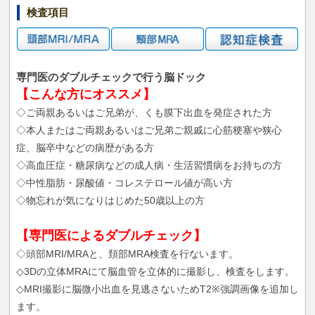
検査項目
専門医のダブルチェックで行う脳ドック
【こんな方にオススメ】
◇ご両親あるいはご兄弟が、くも膜下出血を発症された方
◇本人またはご両親あるいはご兄弟ご親戚に心筋梗塞や狭心
症、脳卒中などの病歴がある方
◇高血圧症・糖尿病などの成人病・生活習慣病をお持ちの方
◇中性脂肪・尿酸値・コレステロール値が高い方
◇物忘れが気になりはじめた50歳以上の方
【専門医によるダブルチェック】
◇頭部MRI/MRAと、頚部MRA検査を行ないます。
◇3Dの立体MRAにて脳血管を立体的に撮影し、検査をします。
◇MRI撮影に脳微小出血を見逃さないためT2※強調画像を追加し
ます。