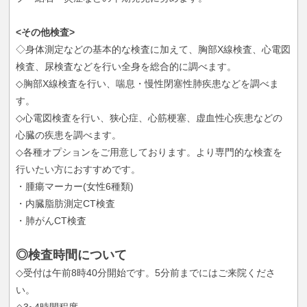
<その他検査>
◇身体測定などの基本的な検査に加えて、胸部X線検査、心電図
検査、尿検査などを行い全身を総合的に調べます。
◇胸部X線検査を行い、喘息・慢性閉塞性肺疾患などを調べま
す。
◇心電図検査を行い、狭心症、心筋梗塞、虚血性心疾患などの
心臓の疾患を調べます。
◇各種オプションをご用意しております。より専門的な検査を
行いたい方におすすめです。
・腫瘍マーカー(女性6種類)
・内臓脂肪測定CT検査
・肺がんCT検査
◎検査時間について
◇受付は午前8時40分開始です。5分前までにはご来院くださ
い。
◇3~4時間程度