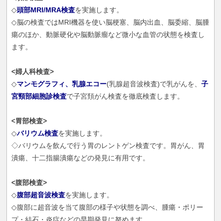
◇
頭部MRI/MRA検査
を実施します。
◇脳の検査ではMRI機器を使い脳梗塞、脳内出血、脳委縮、脳腫
瘍のほか、動脈硬化や脳動脈瘤など微小な血管の状態を検査し
ます。
<婦人科検査>
◇
マンモグラフィ、乳腺エコー
(乳腺超音波検査)で乳がんを、
子
宮頸部細胞診検査
で子宮頚がん検査を徹底検査します。
<胃部検査>
◇
バリウム検査
を実施します。
◇バリウムを飲んで行う胃のレントゲン検査です。胃がん、胃
潰瘍、十二指腸潰瘍などの発見に有用です。
<腹部検査>
◇
腹部超音波検査
を実施します。
◇腹部に超音波を当て腹部の様子や状態を調べ、腫瘍・ポリー
プ・結石・炎症などの早期発見に努めます。