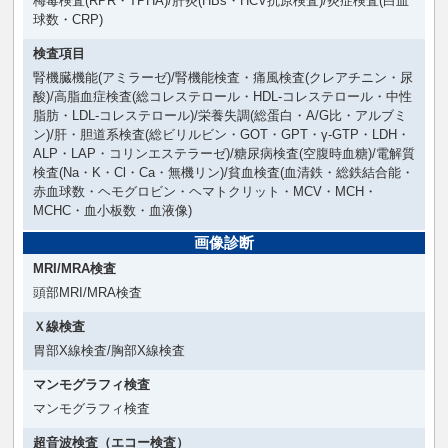
梅毒検査(RPR・TPHA)/肝炎(HBs・HCV抗原検査)/炎症検査(白血
球数・CRP)
検査項目
腎機臓機能(アミラーゼ)/腎機能検査・痛風検査(クレアチニン・尿
酸)/高脂血症検査(総コレステロール・HDL-コレステロール・中性
脂肪・LDL-コレステロール)/栄養失調(総蛋白・A/G比・アルブミ
ン)/肝・胆道系検査(総ビリルビン・GOT・GPT・γ-GTP・LDH・
ALP・LAP・コリンエステラーゼ)/糖尿病検査(空腹時血糖)/電解質
検査(Na・K・Cl・Ca・無機リン)/貧血検査(血清鉄・総鉄結合能・
赤血球数・ヘモグロビン・ヘマトクリット・MCV・MCH・
MCHC・血小板数・血液像)
画像診断
MRI/MRA検査
頭部MRI/MRA検査
Ｘ線検査
胃部X線検査/胸部X線検査
マンモグラフィ検査
マンモグラフィ検査
超音波検査（エコー検査）