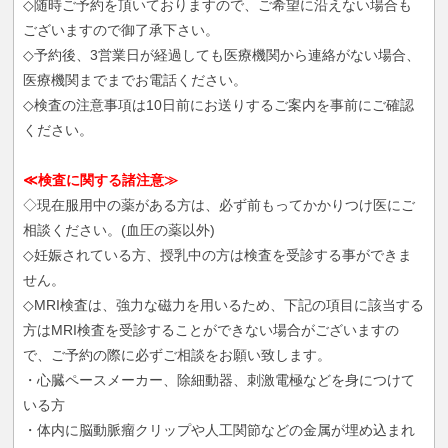
◇随時ご予約を頂いておりますので、ご希望に沿えない場合も
ございますので御了承下さい。
◇予約後、3営業日が経過しても医療機関から連絡がない場合、
医療機関までまでお電話ください。
◇検査の注意事項は10日前にお送りするご案内を事前にご確認
ください。
≪検査に関する諸注意≫
◇現在服用中の薬がある方は、必ず前もってかかりつけ医にご
相談ください。(血圧の薬以外)
◇妊娠されている方、授乳中の方は検査を受診する事ができま
せん。
◇MRI検査は、強力な磁力を用いるため、下記の項目に該当する
方はMRI検査を受診することができない場合がございますの
で、ご予約の際に必ずご相談をお願い致します。
・心臓ペースメーカー、除細動器、刺激電極などを身につけて
いる方
・体内に脳動脈瘤クリップや人工関節などの金属が埋め込まれ