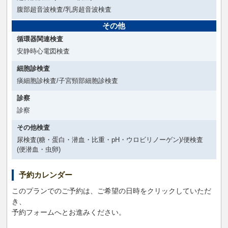
腹部超音波検査/乳房超音波検査
その他
循環器関連検査
安静時心電図検査
細胞診検査
痰細胞診検査/子宮頸部細胞診検査
診察
診察
その他検査
尿検査(糖・蛋白・潜血・比重・pH・ウロビリノーゲン)/便検査
(便潜血・虫卵)
予約カレンダー
このプランでのご予約は、ご希望の日時をクリックしていただ
き、
予約フォームへとお進みください。