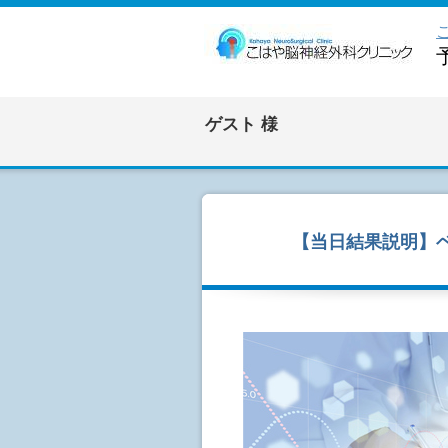
ゲスト
様
【当日結果説明】ベー