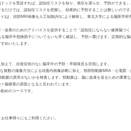
ドックを受診すれば、認知症リスクを知り、発症を遅らせ、予防ができる」
するだけでは、認知症リスクを把握し、効果的に予防することは難しいのです
ンスイート)は、頭部MRI画像を人工知能(AI)により解析し、東北大学による脳医
・改善のためのアドバイスを提供することで「認知症にならない健康脳づく
ある脳卒中危険因子についてもいち早く確認し、予防へ繋げます。定期的な
すすめいたします。
に加えて、自覚症状のない脳卒中の予防・早期発見を目指します。
る高画質な複数の撮像方法による頭蓋内画像診断に加え、頸部頸動脈MRA・心電図
に頸動脈の異常がないかを検査します。頸動脈は、脳に血液を送るための重要
後々脳梗塞の原因となると言われています。
お勧めのコースです。
、お仕事帰りにもご利用ください。