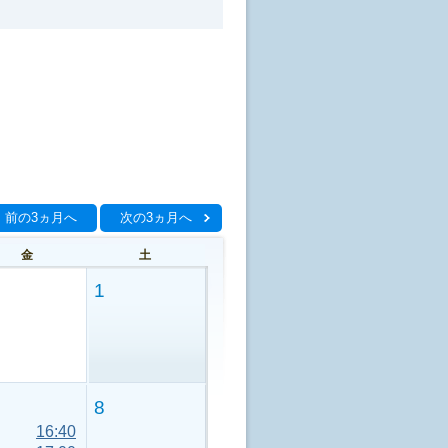
前の3ヵ月へ
次の3ヵ月へ
金
土
1
8
16:40