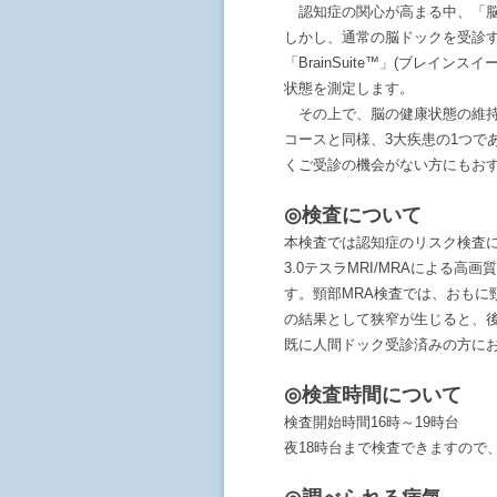
認知症の関心が高まる中、「脳
しかし、通常の脳ドックを受診
「BrainSuite™」(ブレイ
状態を測定します。
その上で、脳の健康状態の維持
コースと同様、3大疾患の1つで
くご受診の機会がない方にもお
◎検査について
本検査では認知症のリスク検査
3.0テスラMRI/MRAによ
す。頸部MRA検査では、おも
の結果として狭窄が生じると、
既に人間ドック受診済みの方に
◎検査時間について
検査開始時間16時～19時台
夜18時台まで検査できますので