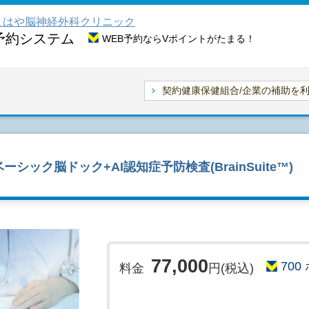
こはや脳神経外科クリニック
予約システム
WEB予約ならVポイントがたまる！
契約健康保健組合/企業の補助を
シック脳ドック+AI認知症予防検査(BrainSuite™)
77,000
700
料金
円(税込)