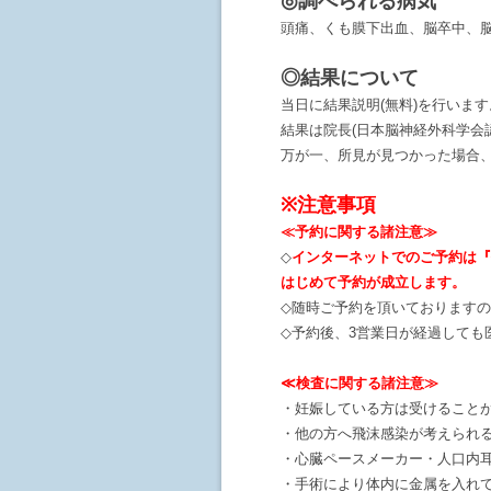
◎調べられる病気
頭痛、くも膜下出血、脳卒中、
◎結果について
当日に結果説明(無料)を行います
結果は院長(日本脳神経外科学会
万が一、所見が見つかった場合
※注意事項
≪予約に関する諸注意≫
◇
インターネットでのご予約は『
はじめて予約が成立します。
◇随時ご予約を頂いております
◇予約後、3営業日が経過しても
≪検査に関する諸注意≫
・妊娠している方は受けること
・他の方へ飛沫感染が考えられ
・心臓ペースメーカー・人口内耳
・手術により体内に金属を入れて