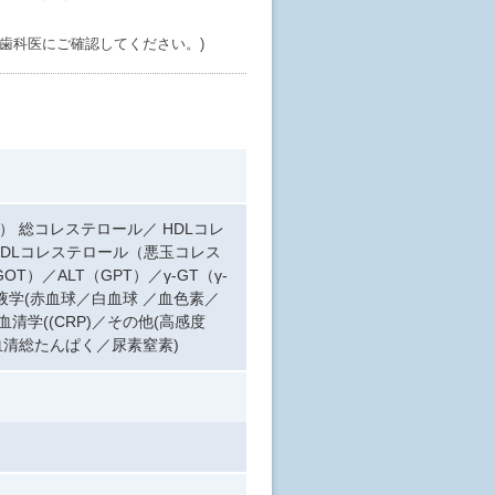
歯科医にご確認してください。)
） 総コレステロール／ HDLコレ
LDLコレステロール（悪玉コレス
T）／ALT（GPT）／γ-GT（γ-
血液学(赤血球／白血球 ／血色素／
清学((CRP)／その他(高感度
血清総たんぱく／尿素窒素)