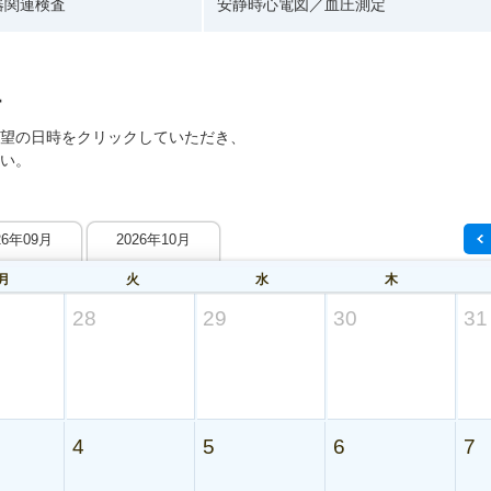
器関連検査
安静時心電図／血圧測定
望の日時をクリックしていただき、
い。
26年09月
2026年10月
月
火
水
木
28
29
30
31
4
5
6
7