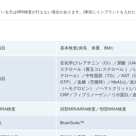
いる方はMRI検査が行えない場合があります。(事前にインプラントを入れた
項目
基本検査(身長、体重、BMI）
生化学(クレアチニン（Cr）／尿酸（UA
ステロール（善玉コレステロール ）／
テロール）／中性脂肪（TG）／AST（GO
項目
GTP）／血糖（空腹時）／HbA1c)／
（ヘモグロビン） ／ヘマトクリット)／血
CRP／フィブリノーゲン／リポ蛋白／
/MRA検査
頭部MRI/MRA検査／頸部MRA検査
他
BrainSuite™