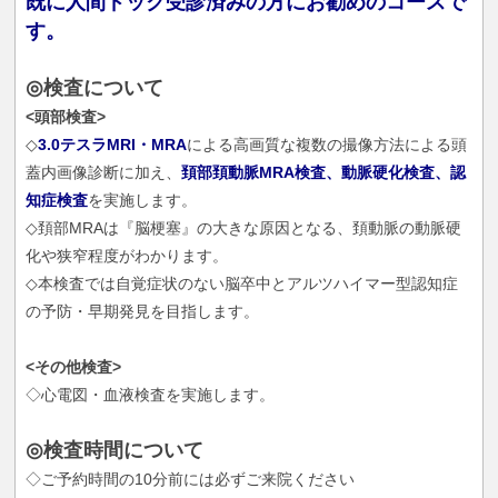
既に人間ドック受診済みの方にお勧めのコースで
す。
◎検査について
<頭部検査>
◇
3.0テスラMRI・MRA
による高画質な複数の撮像方法による頭
蓋内画像診断に加え、
頚部頚動脈MRA検査、動脈硬化検査、認
知症検査
を実施します。
◇頚部MRAは『脳梗塞』の大きな原因となる、頚動脈の動脈硬
化や狭窄程度がわかります。
◇本検査では自覚症状のない脳卒中とアルツハイマー型認知症
の予防・早期発見を目指します。
<その他検査>
◇心電図・血液検査を実施します。
◎検査時間について
◇ご予約時間の10分前には必ずご来院ください