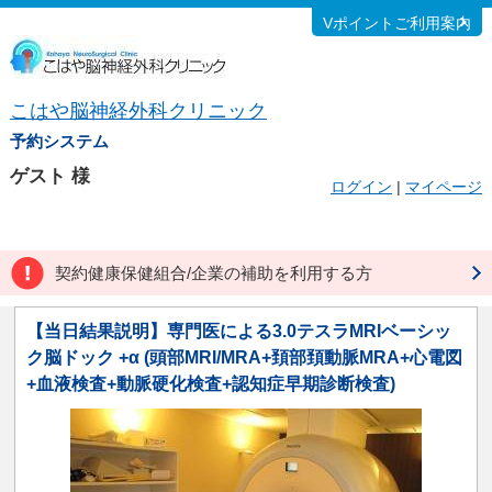
Vポイントご利用案内
こはや脳神経外科クリニック
予約システム
ゲスト
様
ログイン
|
マイページ
契約健康保健組合/企業の補助を利用する方
【当日結果説明】専門医による3.0テスラMRIベーシッ
ク脳ドック +α (頭部MRI/MRA+頚部頚動脈MRA+心電図
+血液検査+動脈硬化検査+認知症早期診断検査)