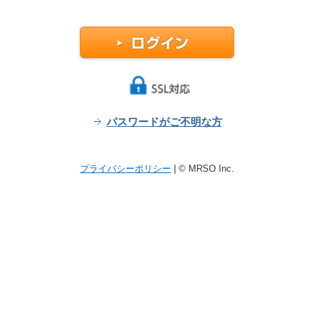
パスワードがご不明な方
プライバシーポリシー
| © MRSO Inc.