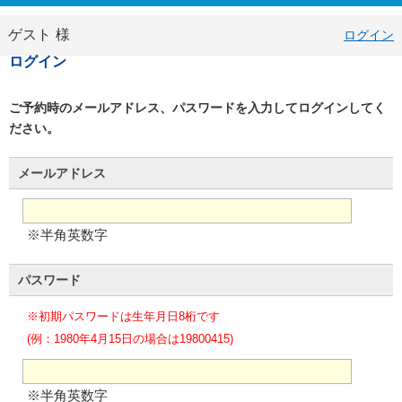
ゲスト
様
ログイン
ログイン
ご予約時のメールアドレス、パスワードを入力してログインしてく
ださい。
メールアドレス
※半角英数字
パスワード
※初期パスワードは生年月日8桁です
(例：1980年4月15日の場合は19800415)
※半角英数字