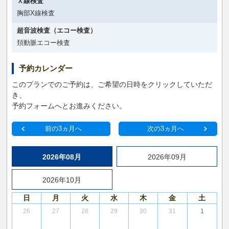
Ｘ線検査
胸部X線検査
超音波検査（エコー検査）
頚動脈エコー検査
予約カレンダー
このプランでのご予約は、ご希望の日時をクリックしていただ
き、
予約フォームへとお進みください。
前の3ヵ月へ
次の3ヵ月へ
2026年08月
2026年09月
2026年10月
日
月
火
水
木
金
土
26
27
28
29
30
31
1