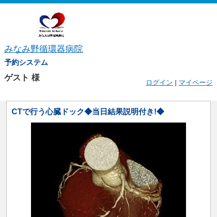
みなみ野循環器病院
予約システム
ゲスト
様
ログイン
|
マイページ
CTで行う心臓ドック◆当日結果説明付き!◆