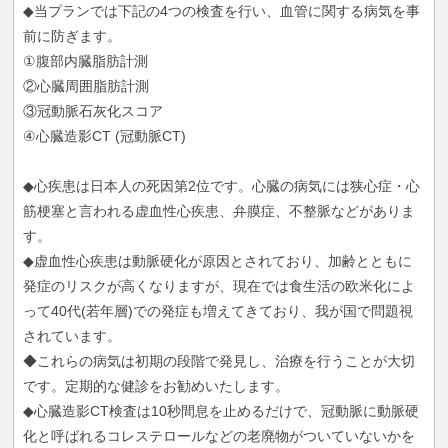
◆当プランでは下記の4つの検査を行い、血管に関する病気を事
前に防ぎます。
①腹部内臓脂肪計測
②心臓周囲脂肪計測
③冠動脈石灰化スコア
④心臓造影CT (冠動脈CT)
◆心疾患は日本人の死因第2位です。心臓の病気には狭心症・心
筋梗塞と言われる虚血性心疾患、弁膜症、不整脈などがありま
す。
◆虚血性心疾患は動脈硬化が原因とされており、加齢とともに
発症のリスクが高くなりますが、現在では食生活の欧米化によ
って40代(若年層)での発症も増えてきており、我が国で問題視
されています。
◆これらの病気は初期の段階で発見し、治療を行うことが大切
です。定期的な健診をお勧めいたします。
◆心臓造影CT検査は10秒間息を止めるだけで、冠動脈に動脈硬
化と呼ばれるコレステロールなどの老廃物がついていないかを