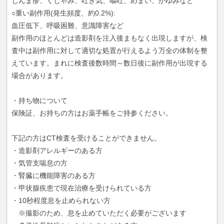
じんま疹、くしゃみ、吐き気、嘔吐、めまい、かゆみなど
○重い副作用(発生頻度、約0.2%):
血圧低下、呼吸困難、意識障害など
副作用のほとんどは造影剤を注入後まもなく出現しますが、検
査中は副作用に対して適切な処置が行えるよう万全の体制を整
えています。まれに検査後数時間～数日後に副作用が出現する
場合があります。
・持ち物について
保険証、お持ちの方はお薬手帳をご持参ください。
下記の方はCT検査を受けることができません。
・造影剤アレルギーのある方
・気管支喘息の方
・腎臓に機能障害のある方
・甲状腺疾患で現在治療を受けられている方
・10秒程度息を止められない方
※撮影のため、息を止めていただく必要がございます