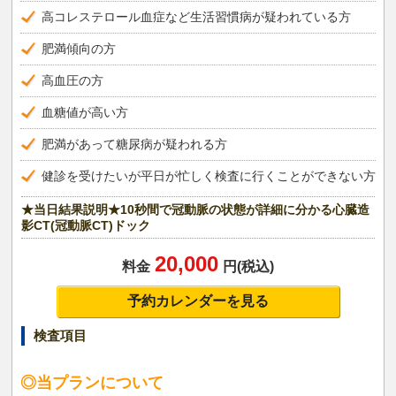
高コレステロール血症など生活習慣病が疑われている方
肥満傾向の方
高血圧の方
血糖値が高い方
肥満があって糖尿病が疑われる方
健診を受けたいが平日が忙しく検査に行くことができない方
★当日結果説明★10秒間で冠動脈の状態が詳細に分かる心臓造
影CT(冠動脈CT)ドック
20,000
料金
円(税込)
予約カレンダーを見る
検査項目
◎当プランについて