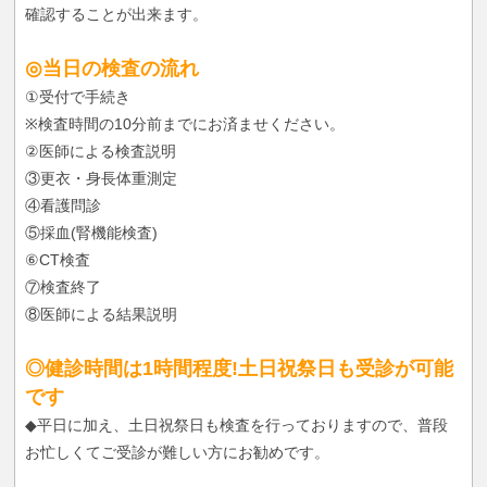
確認することが出来ます。
◎当日の検査の流れ
①受付で手続き
※検査時間の10分前までにお済ませください。
②医師による検査説明
③更衣・身長体重測定
④看護問診
⑤採血(腎機能検査)
⑥CT検査
⑦検査終了
⑧医師による結果説明
◎健診時間は1時間程度!土日祝祭日も受診が可能
です
◆平日に加え、土日祝祭日も検査を行っておりますので、普段
お忙しくてご受診が難しい方にお勧めです。