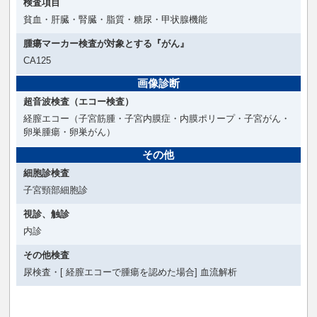
検査項目
貧血・肝臓・腎臓・脂質・糖尿・甲状腺機能
腫瘍マーカー検査が対象とする『がん』
CA125
画像診断
超音波検査（エコー検査）
経膣エコー（子宮筋腫・子宮内膜症・内膜ポリープ・子宮がん・
卵巣腫瘍・卵巣がん）
その他
細胞診検査
子宮頸部細胞診
視診、触診
内診
その他検査
尿検査・[ 経膣エコーで腫瘍を認めた場合] 血流解析