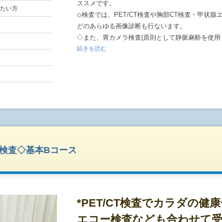
ススメです。
たい方
◇検査では、PET/CT検査や胸部CT検査・甲状
どのあらゆる画像診断も行ないます。
◇また、胃カメラ検査(原則として静脈麻酔を使用
行ないますので、胃がんもしっかりチェックして
続きを読む
※静脈麻酔使用を希望の方は備考欄にご記入くだ
ない場合はこちらからご連絡させて頂きます。※
※静脈麻酔を使用いたしますと、終日、車・バイ
すので、ご注意ください。※
◇腫瘍マーカー検査や尿検査・便潜血検査なども
す。
◇オプション検査もご用意しております。次項ペ
◇宿泊が必要な方は、近隣の提携ホテルをご紹介さ
T検査◇基本Bコース
担となります。)
◇ご希望される方には当日検査結果をご説明させ
◇検査後にサンドイッチとお飲み物をご提供いた
*PET/CT検査でカラダの健
エコー検査なども合わせて