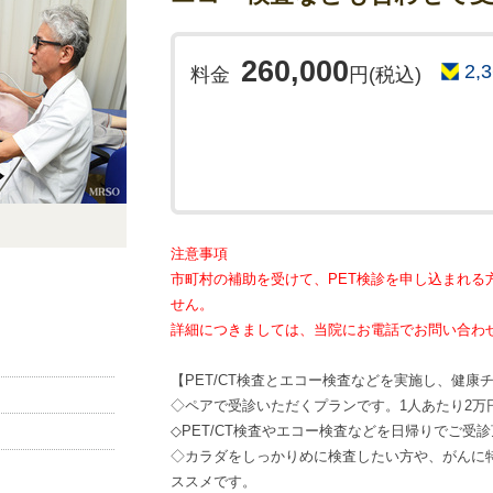
260,000
2,
料金
円(税込)
注意事項
市町村の補助を受けて、PET検診を申し込まれる
せん。
詳細につきましては、当院にお電話でお問い合わ
【PET/CT検査とエコー検査などを実施し、健康
◇ペアで受診いただくプランです。1人あたり2万
◇PET/CT検査やエコー検査などを日帰りでご受
◇カラダをしっかりめに検査したい方や、がんに
ススメです。