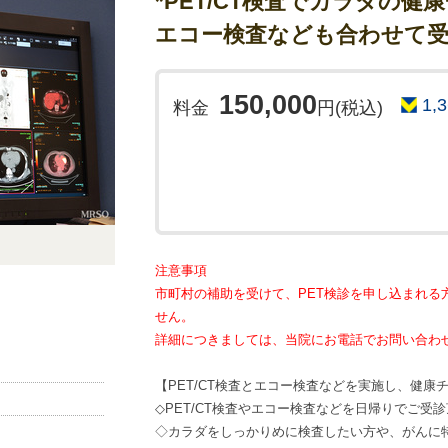
*PET/CT検査でカラダの健
エコー検査なども合わせて
150,000
1,
料金
円(税込)
注意事項
市町村の補助を受けて、PET検診を申し込まれる
せん。
詳細につきましては、当院にお電話でお問い合わ
【PET/CT検査とエコー検査などを実施し、健康
◇PET/CT検査やエコー検査などを日帰りでご受
◇カラダをしっかりめに検査したい方や、がんに