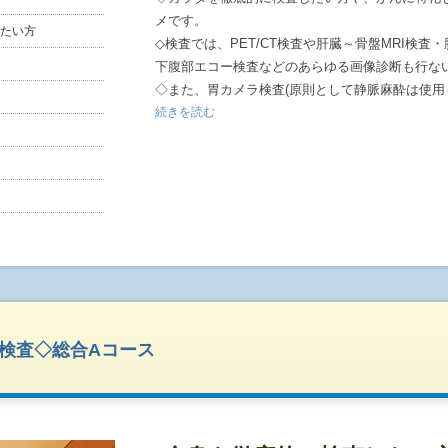
メです。
たい方
◇検査では、PET/CT検査や肝臓～骨盤MRI検査
下腹部エコー検査などのあらゆる画像診断も行な
◇また、胃カメラ検査(原則として静脈麻酔は使用
行ないますので、胃がんもしっかりチェックして
続きを読む
※静脈麻酔使用を希望の方は備考欄にご記入くだ
ない場合はこちらからご連絡させて頂きます。※
※静脈麻酔を使用いたしますと、終日、車・バイ
すので、ご注意ください。※
◇腫瘍マーカー検査や肝炎検査・喀痰細胞診・尿
ラダを総合的に検査します。
◇オプション検査もご用意しております。次項ペ
◇宿泊が必要な方は、近隣の提携ホテルをご紹介さ
担となります。)
◇ご希望の方には当日検査結果をご説明させて頂
T検査◇総合Aコース
◇検査後にサンドイッチとお飲み物をご提供いた