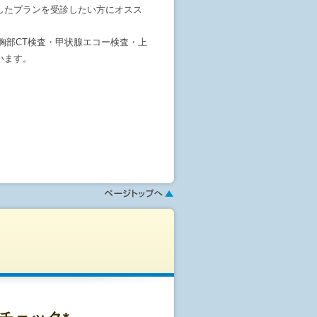
したプランを受診したい方にオスス
・胸部CT検査・甲状腺エコー検査・上
います。
しない経鼻カメラで施行)も合わせて
頂けます。
さい。希望日に麻酔カメラが取れ
ク・自転車の運転が禁止になりま
検査・便潜血検査なども行ない、カ
ージにてお選び頂けます。
せて頂きます。(※宿泊費は自己負