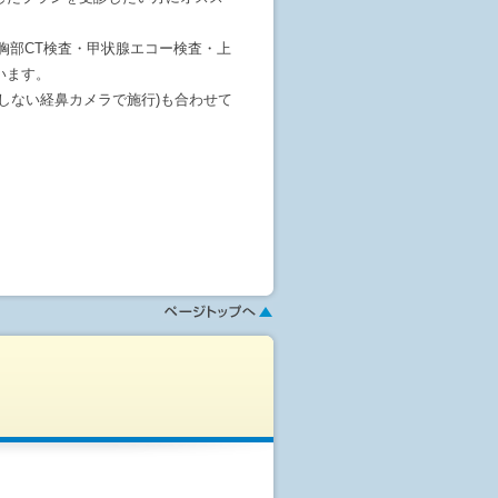
・胸部CT検査・甲状腺エコー検査・上
います。
しない経鼻カメラで施行)も合わせて
頂けます。
さい。希望日に麻酔カメラが取れ
ク・自転車の運転が禁止になりま
検査・便潜血検査なども行ない、カ
ージにてお選び頂けます。
せて頂きます。(※宿泊費は自己負
きます。
します。