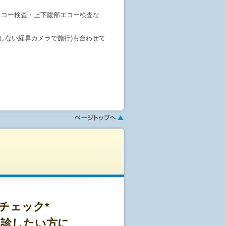
腺エコー検査・上下腹部エコー検査な
しない経鼻カメラで施行)も合わせて
頂けます。
さい。希望日に麻酔カメラが取れ
ク・自転車の運転が禁止になりま
行ない、カラダを総合的に検査しま
ージにてお選び頂けます。
せて頂きます。(※宿泊費は自己負
て頂きます。
します。
康チェック*
受診したい方に