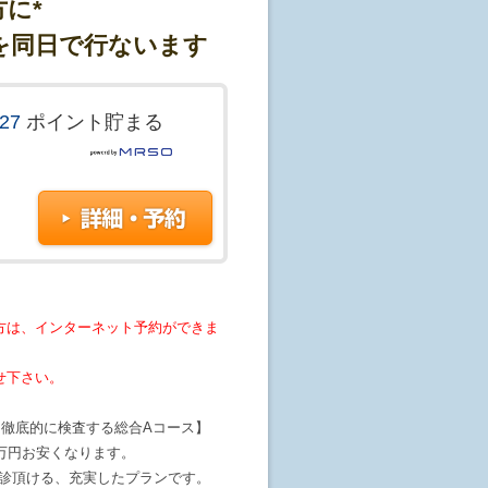
に*
査を同日で行ないます
727
ポイント貯まる
方は、インターネット予約ができま
せ下さい。
を徹底的に検査する総合Aコース】
万円お安くなります。
受診頂ける、充実したプランです。