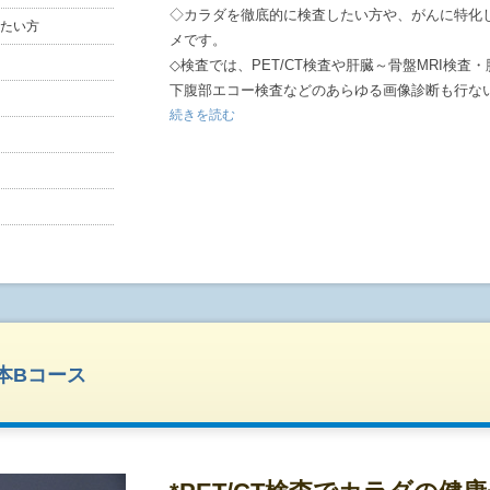
◇カラダを徹底的に検査したい方や、がんに特化
たい方
メです。
◇検査では、PET/CT検査や肝臓～骨盤MRI検査
下腹部エコー検査などのあらゆる画像診断も行な
◇また、胃カメラ検査(原則として静脈麻酔を使用
続きを読む
行ないますので、胃がんもしっかりチェックして
※静脈麻酔使用を希望の方は備考欄にご記入くだ
ない場合はこちらからご連絡させて頂きます。※
※静脈麻酔を使用いたしますと、終日、車・バイ
すので、ご注意ください。※
◇腫瘍マーカー検査や肝炎検査・喀痰細胞診・尿
ラダを総合的に検査します。
◇オプション検査もご用意しております。次項ペ
◇宿泊が必要な方は、近隣の提携ホテルをご紹介さ
担となります。)
基本Bコース
◇当日検査結果をご説明させて頂きます。