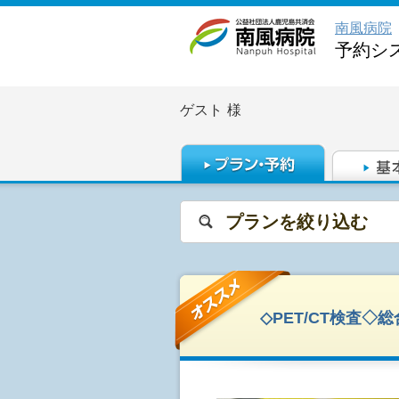
南風病院
予約シ
ゲスト
様
プランを絞り込む
◇PET/CT検査◇