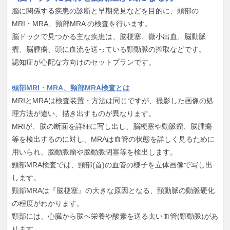
脳に関係する疾患の診断と早期発見などを目的に、頭部の
MRI・MRA、頸部MRA の検査を行います。
脳ドックで見つかる主な疾患は、脳梗塞、微小出血、脳動脈
瘤、脳腫瘍、頭に血流を送っている頸動脈の搾取などです。
認知症が心配な方向けのセットプランです。
頭部MRI・MRA、頸部MRA検査とは
MRIとMRAは検査装置・方法は同じですが、撮影した画像の処
理方法が違い、描き出すものが異なります。
MRIが、脳の断面を詳細に写し出し、脳梗塞や動脈瘤、脳腫瘍
等を検出するのに対し、MRAは血管の状態を詳しく見るために
用いられ、脳動脈瘤や脳動脈閉塞等を検出します。
頸部MRA検査では、頸部(首)の血管の様子を立体画像で写し出
します。
頸部MRAは『脳梗塞』の大きな原因となる、頸動脈の動脈硬化
の程度がわかります。
頸部には、心臓から脳へ栄養や酸素を送る太い血管(頸動脈)があ
ります。