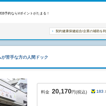
WEB予約ならVポイントがたまる！
契約健康保健組合/企業の補助を
ムが苦手な方の人間ドック
20,170
183
料金
円(税込)