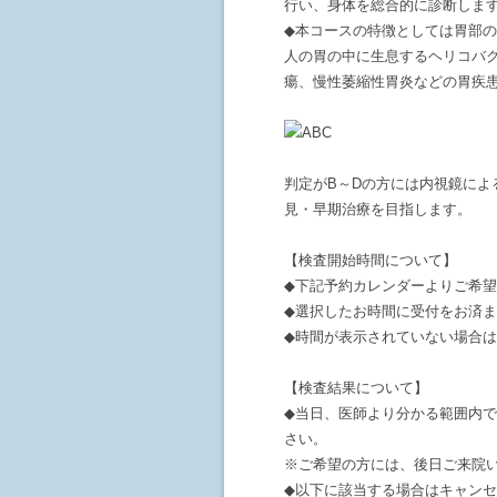
行い、身体を総合的に診断しま
◆本コースの特徴としては胃部の
人の胃の中に生息するヘリコバ
瘍、慢性萎縮性胃炎などの胃疾患
判定がB～Dの方には内視鏡に
見・早期治療を目指します。
【検査開始時間について】
◆下記予約カレンダーよりご希
◆選択したお時間に受付をお済
◆時間が表示されていない場合
【検査結果について】
◆当日、医師より分かる範囲内
さい。
※ご希望の方には、後日ご来院
◆以下に該当する場合はキャン