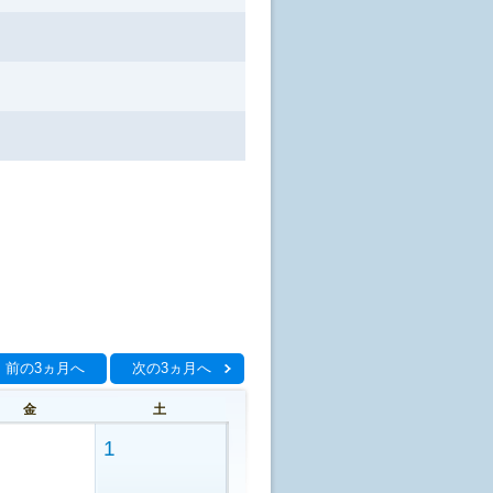
前の3ヵ月へ
次の3ヵ月へ
金
土
1