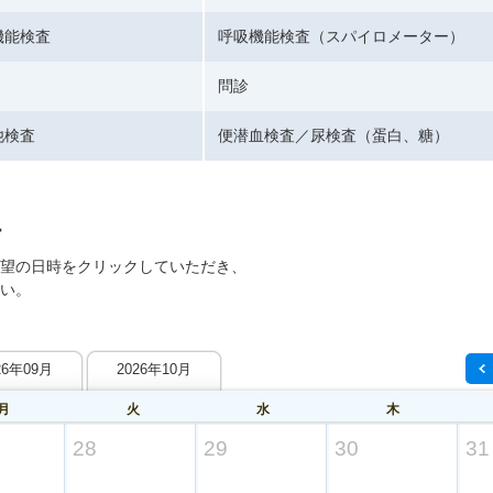
機能検査
呼吸機能検査（スパイロメーター）
問診
他検査
便潜血検査／尿検査（蛋白、糖）
望の日時をクリックしていただき、
い。
26年09月
2026年10月
月
火
水
木
28
29
30
31