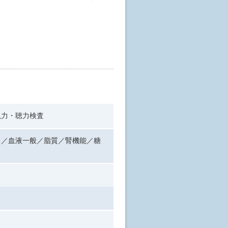
視力・聴力検査
）／血液一般／脂質／腎機能／糖