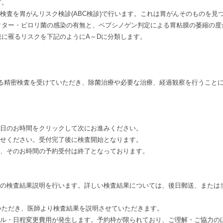
す。
検査を胃がんリスク検診(ABC検診)で行います。これは胃がんそのものを見
クター・ピロリ菌の感染の有無と、ペプシノゲン判定による胃粘膜の萎縮の度
に罹るリスクを下記のようにA～Dに分類します。
よる精密検査を受けていただき、除菌治療や必要な治療、経過観察を行うこと
望日のお時間をクリックして次にお進みください。
ませください。受付完了後に検査開始となります。
は、そのお時間の予約受付は終了となっております。
での検査結果説明を行います。詳しい検査結果については、後日郵送、または
いただき、医師より検査結果を説明させていただきます。
セル・日程変更費用が発生します。予約枠が限られており、ご理解・ご協力の