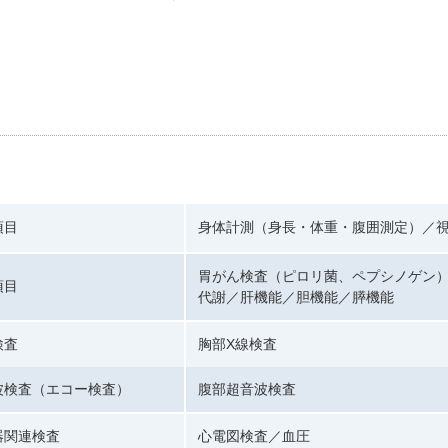
項目
身体計測（身長・体重・腹囲測定）／
胃がん検査（ピロリ菌、ペプシノゲン
項目
代謝／肝機能／胆機能／膵機能
検査
胸部X線検査
波検査（エコー検査）
腹部超音波検査
器関連検査
心電図検査／血圧