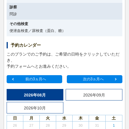
診察
問診
その他検査
便潜血検査／尿検査（蛋白、糖）
予約カレンダー
このプランでのご予約は、ご希望の日時をクリックしていただ
き、
予約フォームへとお進みください。
前の3ヵ月へ
次の3ヵ月へ
2026年08月
2026年09月
2026年10月
日
月
火
水
木
金
土
26
27
28
29
30
31
1