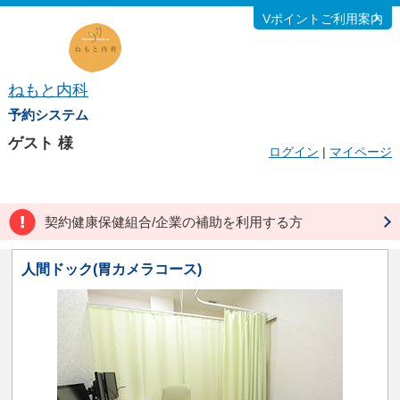
Vポイントご利用案内
ねもと内科
予約システム
ゲスト
様
ログイン
|
マイページ
契約健康保健組合/企業の補助を利用する方
人間ドック(胃カメラコース)