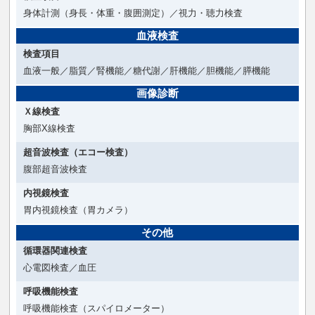
身体計測（身長・体重・腹囲測定）／視力・聴力検査
血液検査
検査項目
血液一般／脂質／腎機能／糖代謝／肝機能／胆機能／膵機能
画像診断
Ｘ線検査
胸部X線検査
超音波検査（エコー検査）
腹部超音波検査
内視鏡検査
胃内視鏡検査（胃カメラ）
その他
循環器関連検査
心電図検査／血圧
呼吸機能検査
呼吸機能検査（スパイロメーター）