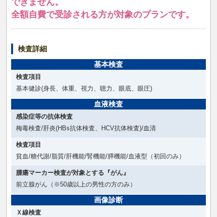
できません。
全額自費で受診される方が対象のプランです。
検査詳細
基本検査
検査項目
基本健診(身長、体重、視力、聴力、眼底、眼圧)
血液検査
感染症等の抗体検査
梅毒検査/肝炎(HBs抗体検査、HCV抗体検査)/血清
検査項目
貧血/糖代謝/脂質/肝機能/腎機能/膵機能/血液型（初回のみ）
腫瘍マーカー検査が対象とする『がん』
前立腺がん（※50歳以上の男性の方のみ）
画像診断
Ｘ線検査