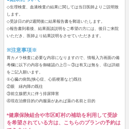
◇生理検査、血液検査の結果に関しては当日医師よりご説明致
します。
◇受診日の約2週間後に結果報告書を郵送いたします。
◇報告書到着後、結果面談説明をご希望の方には、後日ご来院
いただき、医師より結果説明をさせていただきます。
※注意事項※
胃カメラ検査に必要な内容になりますので、情報入力画面の備
考欄に以下の内容を御確認の上①～③は有又は無を、④は詳細
をご記入願います。
①心臓の病気(狭心症、心筋梗塞など)既往
②眼 緑内障の既往
③前立腺肥大に伴う排尿障害
④現在治療目的の内服薬があれば薬の名前と目的
*健康保険組合や市区町村の補助を利用して受診
を希望されている方は、こちらのプランの予約は