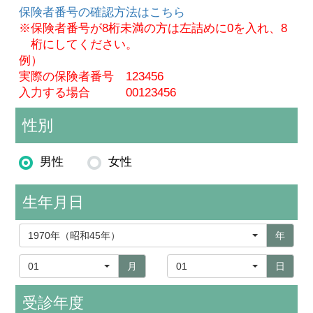
保険者番号の確認方法はこちら
※保険者番号が8桁未満の方は左詰めに0を入れ、8
桁にしてください。
例）
実際の保険者番号 123456
入力する場合 00123456
性別
男性
女性
生年月日
1970年（昭和45年）
年
01
月
01
日
受診年度