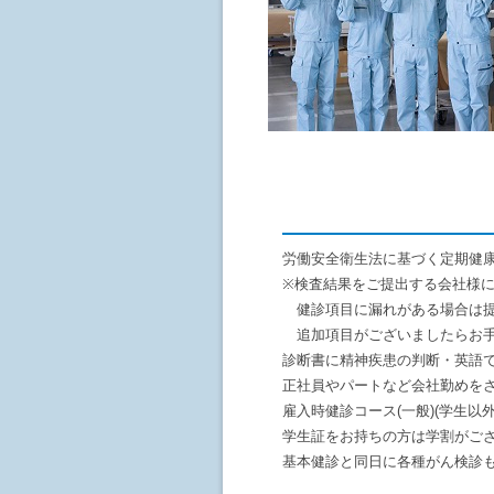
労働安全衛生法に基づく定期健
※検査結果をご提出する会社様
健診項目に漏れがある場合は提
追加項目がございましたらお手
診断書に精神疾患の判断・英語
正社員やパートなど会社勤めを
雇入時健診コース(一般)(学生
学生証をお持ちの方は学割がござ
基本健診と同日に各種がん検診