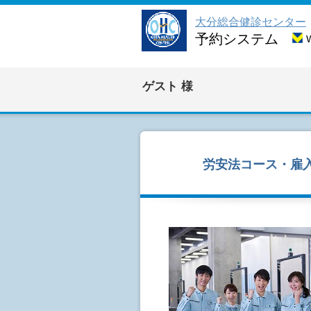
大分総合健診センター
予約システム
ゲスト
様
労安法コース・雇入