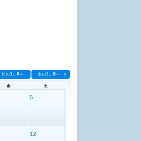
前の3ヵ月へ
次の3ヵ月へ
金
土
5
12