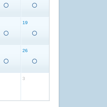
○
○
19
○
○
26
○
○
3