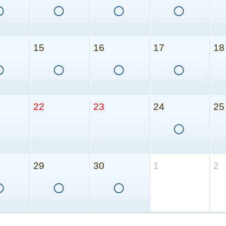
○
○
○
○
15
16
17
18
○
○
○
○
22
23
24
25
○
29
30
1
2
○
○
○