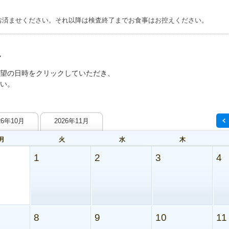
お済ませください。それ以降は検査終了までお食事はお控えください。
望の日時をクリックしていただき、
い。
26年10月
2026年11月
月
火
水
木
1
2
3
4
8
9
10
11