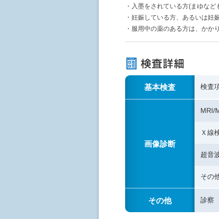
・入墨をされている方(まゆなど
・妊娠している方、あるいは妊
・服用中の薬のある方は、かか
基本検査
検査
MRI
Ｘ線
画像診断
超音
その
その他
診察