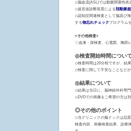
◇脳血流(ASL)では動脈閉塞
◇超音波診断装置による
頚動脈超
◇認知症関連検査として脳及び
する
物忘れチェック
プログラム
<その他検査>
◇血液・尿検査、心電図、胸部
◎検査開始時間につい
◇検査時間は20分程ですが、結
◇検査に関して不安なことなど
◎結果について
◇結果は当日に、脳神経外科専門
◇DVDでの画像をご希望の方は別途
◎その他のポイント
◇当クリニックの脳ドックは品質
検査内容、画像検査結果、診療
す。