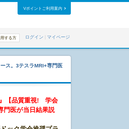
Vポイントご利用案内
ログイン
|
マイページ
利用する方
ス。3テスラMRI+専門医
』【品質重視! 学会
+専門医が当日結果説
脳ドック学会推奨プラ