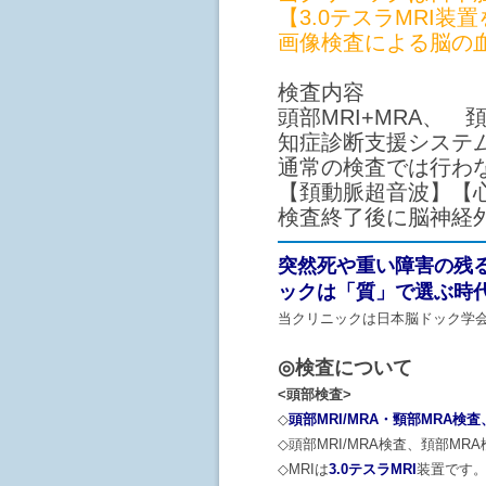
【3.0テスラMRI
画像検査による脳の
検査内容
頭部MRI+MRA、 
知症診断支援システ
通常の検査では行わ
【頚動脈超音波】【
検査終了後に脳神経
突然死や重い障害の残
ックは「質」で選ぶ時
当クリニックは日本脳ドック学会
◎検査について
<頭部検査>
◇
頭部MRI/MRA・頸部MRA検
◇頭部MRI/MRA検査、頚部M
◇MRIは
3.0テスラMRI
装置です