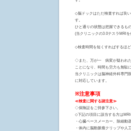
◇脳ドックはただ検査すれば良
す。
ひと通りの状態は把握できるも
(当クリニックの3.0テスラMR
◇検査時間を短くすればするほ
◇また、万が一 病変が疑われ
ことになり、時間も労力も無駄に
当クリニックは脳神経外科専門
に対応しています。
※注意事項
≪検査に関する諸注意≫
◇保険証をご持参下さい。
◇下記の項目に該当する方はMR
・心臓ペースメーカー、除細動
・体内に脳動脈瘤クリップや人