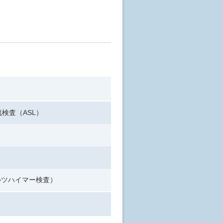
流検査（ASL）
ルツハイマー検査）