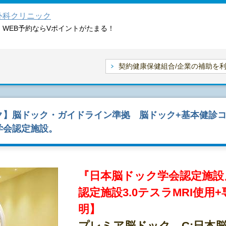
外科クリニック
WEB予約ならVポイントがたまる！
契約健康保健組合/企業の補助を
】脳ドック・ガイドライン準拠 脳ドック+基本健診コー
学会認定施設。
『日本脳ドック学会認定施設
認定施設3.0テスラMRI使用
明】
プレミア脳ドック C:日本