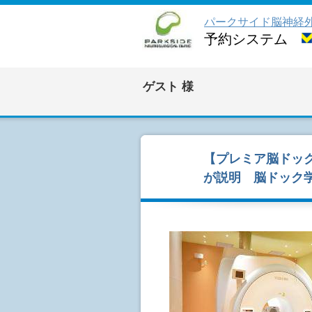
パークサイド脳神経
予約システム
ゲスト
様
【プレミア脳ドック
が説明 脳ドック