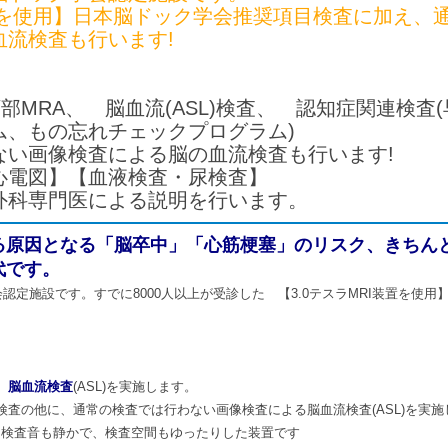
装置を使用】日本脳ドック学会推奨項目検査に加え、
血流検査も行います!
頚部MRA、 脳血流(ASL)検査、 認知症関連検
ム、もの忘れチェックプログラム)
ない画像検査による脳の血流検査も行います!
心電図】【血液検査・尿検査】
外科専門医による説明を行います。
る原因となる「脳卒中」「心筋梗塞」のリスク、きちんと
代です。
認定施設です。すでに8000人以上が受診した 【3.0テスラMRI装置を使
査、脳血流検査
(ASL)を実施します。
RA検査の他に、通常の検査では行わない画像検査による脳血流検査(ASL)を実
。検査音も静かで、検査空間もゆったりした装置です