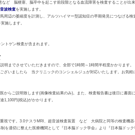
性疾患など 脳梗塞、脳卒中を起こす前段階となる血流障害を検査することが出
音波検査
を実施します。
海馬周辺の萎縮度を計測し、アルツハイマー型認知症の早期発見につなげる検
を実施します。
レントゲン検査が含まれます。
て
果説明までさせていただきますので、全部で1時間～1時間半程度かかります。
がございましたら 当クリニックのコンシェルジュが対応いたします。お気軽
医からご説明致します(画像検査結果のみ)。また、検査報告書は後日に書面
1,100円(税込)がかかります。
重視です。3.0テスラMRI、超音波検査装置 など 大病院と同等の検査機
体制を適切に整えた医療機関として『日本脳ドック学会』より『日本脳ドック