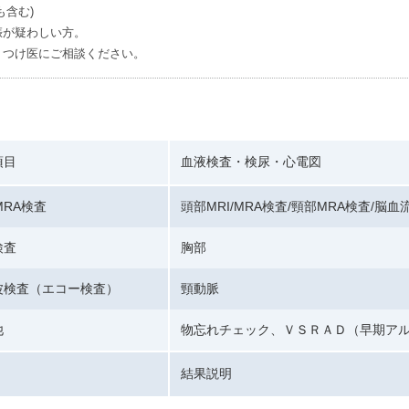
も含む)
娠が疑わしい方。
りつけ医にご相談ください。
項目
血液検査・検尿・心電図
/MRA検査
頭部MRI/MRA検査/頸部MRA検査/脳血
検査
胸部
波検査（エコー検査）
頸動脈
他
物忘れチェック、ＶＳＲＡＤ（早期ア
結果説明