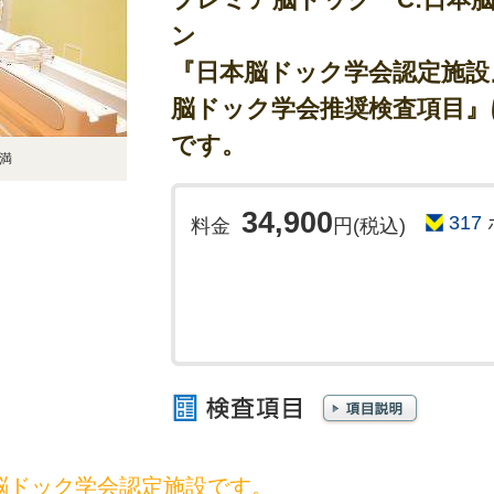
ン
『日本脳ドック学会認定施設
脳ドック学会推奨検査項目』
です。
満
34,900
317
料金
円(税込)
脳ドック学会認定施設です。