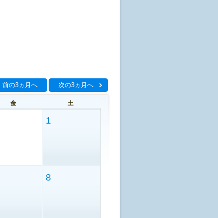
前の3ヵ月へ
次の3ヵ月へ
金
土
1
8