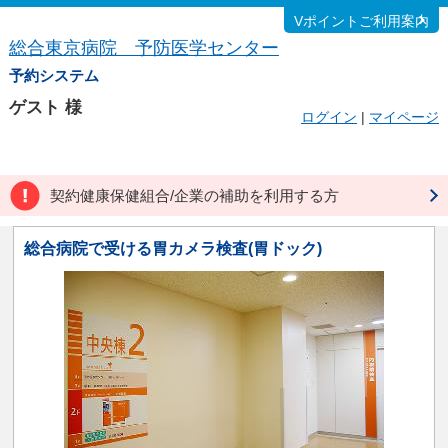
Vポイントご利用案内
総合東京病院 予防医学センター
予約システム
ゲスト
様
ログイン
|
マイページ
契約健康保健組合/企業の補助を利用する方
総合病院で受ける胃カメラ検査(胃ドック)