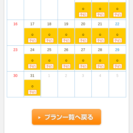
○
○
○
16
17
18
19
20
21
22
○
○
○
○
○
○
23
24
25
26
27
28
29
○
○
○
○
○
○
30
31
1
2
3
4
5
○