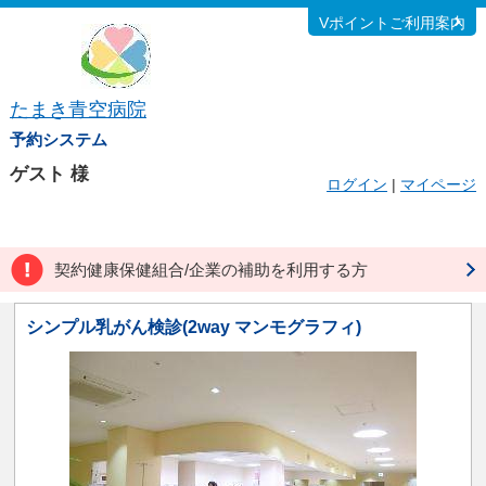
Vポイントご利用案内
たまき青空病院
予約システム
ゲスト
様
ログイン
|
マイページ
契約健康保健組合/企業の補助を利用する方
シンプル乳がん検診(2way マンモグラフィ)