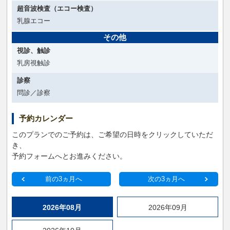
超音波検査（エコー検査）
乳腺エコー
その他
視診、触診
乳房視触診
診察
問診／診察
予約カレンダー
このプランでのご予約は、ご希望の日時をクリックしていただ
き、
予約フォームへとお進みください。
前の3ヵ月へ
次の3ヵ月へ
2026年08月
2026年09月