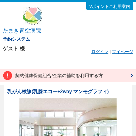
Vポイントご利用案内
たまき青空病院
予約システム
ゲスト
様
ログイン
|
マイページ
契約健康保健組合/企業の補助を利用する方
乳がん検診(乳腺エコー+2way マンモグラフィ)