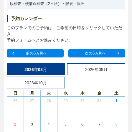
尿検査・便潜血検査（2日法）・眼底・眼圧
予約カレンダー
このプランでのご予約は、ご希望の日時をクリックしていただ
き、
予約フォームへとお進みください。
前の3ヵ月へ
次の3ヵ月へ
2026年08月
2026年09月
2026年10月
日
月
火
水
木
金
土
26
27
28
29
30
31
1
2
3
4
5
6
7
8