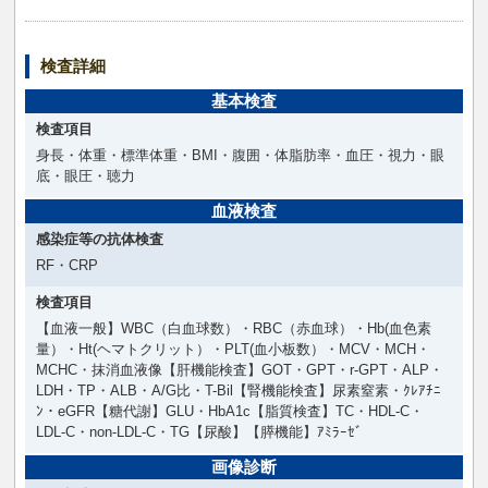
検査詳細
基本検査
検査項目
身長・体重・標準体重・BMI・腹囲・体脂肪率・血圧・視力・眼
底・眼圧・聴力
血液検査
感染症等の抗体検査
RF・CRP
検査項目
【血液一般】WBC（白血球数）・RBC（赤血球）・Hb(血色素
量）・Ht(ヘマトクリット）・PLT(血小板数）・MCV・MCH・
MCHC・抹消血液像【肝機能検査】GOT・GPT・r-GPT・ALP・
LDH・TP・ALB・A/G比・T-Bil【腎機能検査】尿素窒素・ｸﾚｱﾁﾆ
ﾝ・eGFR【糖代謝】GLU・HbA1c【脂質検査】TC・HDL-C・
LDL-C・non-LDL-C・TG【尿酸】【膵機能】ｱﾐﾗｰｾﾞ
画像診断